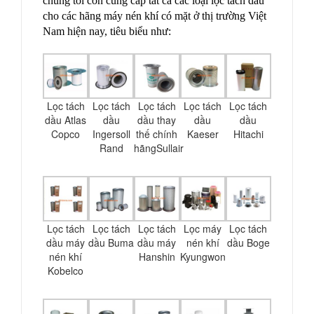
chúng tôi còn cung cấp tất cả các loại lọc tách dầu
cho các hãng máy nén khí có mặt ở thị trường Việt
Nam hiện nay, tiêu biểu như:
Lọc tách
Lọc tách
Lọc tách
Lọc tách
Lọc tách
dầu Atlas
dầu
dầu thay
dầu
dầu
Copco
Ingersoll
thế chính
Kaeser
Hitachi
Rand
hãngSullair
Lọc tách
Lọc tách
Lọc tách
Lọc máy
Lọc tách
dầu máy
dầu Buma
dầu máy
nén khí
dầu Boge
nén khí
Hanshin
Kyungwon
Kobelco