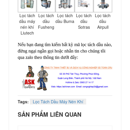
Lọc tách
Lọc tách
Lọc tách
Lọc tách
Lọc tách
dầu máy
dầu
dầu Buma
dầu
dầu
nén khí
Fusheng
Sotras
Airpull
Liutech
Nếu bạn đang tìm kiếm bất kỳ mã lọc tách dầu nào,
đừng ngại ngần gọi hoặc nhắn tin cho chúng tôi
qua zalo theo thông tin dưới đây:
Tags:
Lọc Tách Dầu Máy Nén Khí
SẢN PHẨM LIÊN QUAN