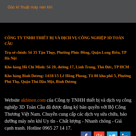
Góc kĩ thuật máy nén khí
CÔNG TY TNHH THIẾT BỊ VÀ DỊCH VỤ CÔNG NGHIỆP 3D TOÀN
CẦU
Trụ sở chính: Số 35 Tận Thụy, Phường Phúc Đồng, Quận Long Biên, TP
Hà Nội
Kho hàng Hồ Chí Minh: Số 20, đường 17, Linh Trung, Thủ Đức, TP HCM
Kho hàng Bình Dương: 1418/15 Lê Hồng Phong, Tổ 80 khu phố 5, Phường
Phú Thọ, Quận Thủ Dầu Một, Bình Dương
Website
akhinen.com
của Công ty TNHH thiết bị và dịch vụ công
nghiệp 3D Toàn Cầu đã được đăng ký bản quyền với Bộ Công
Thương Việt Nam. Chuyên cung cấp các dịch vụ sửa chữa, bảo
dưỡng máy nén khí Uy tín - Chất lượng - Nhanh chóng - Giá
cạnh tranh. Hotline 0965 27 14 17.