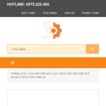
HOTLINE: 0975.225.465
GIỚI THIỆU
CỬA HÀNG
LIÊN HỆ
THANH TOÁN
TRANG CHỦ
/
LỌC MÁY NÉN KHÍ
/ LỌC TÁCH DẦU MÁY NÉN KHÍ
ATLAS COPCO 2901-0566-22