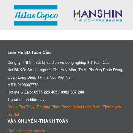
Liên Hệ 3D Toàn Cầu
Công ty TNHH thiết bị và dịch vụ công nghiệp 3D Toàn Cầu
Nơi ĐKKD: Số 28, ngõ 99 Chu Huy Mân, Tổ 5, Phường Phúc Đồng,
Quận Long Biên, TP Hà Nội, Việt Nam
MST: 0108307773
Hotline & Zalo:
0975 225 465 / 0982 387 240
Trụ sở chính hiện nay:
Số 35 Tân Thụy, Phường Phúc Đồng, Quận Long Biên, Thành phố
Hà Nội
VẬN CHUYỂN -THANH TOÁN
Chính sách vận chuyển