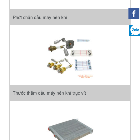
Phớt chặn dầu máy nén khí
Thước thăm dầu máy nén khí trục vít