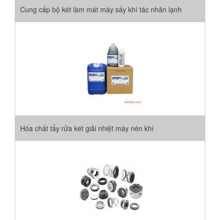
Cung cấp bộ két làm mát máy sấy khí tác nhân lạnh
Hóa chất tẩy rửa két giải nhiệt máy nén khí