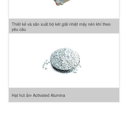
Thiết kế và sản xuất bộ két giải nhiệt máy nén khí theo
yêu cầu
Hạt hút ẩm Activated Alumina