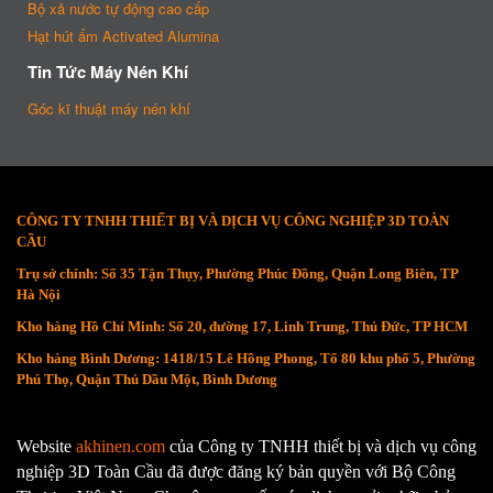
Bộ xả nước tự động cao cấp
Hạt hút ẩm Activated Alumina
Tin Tức Máy Nén Khí
Góc kĩ thuật máy nén khí
CÔNG TY TNHH THIẾT BỊ VÀ DỊCH VỤ CÔNG NGHIỆP 3D TOÀN
CẦU
Trụ sở chính: Số 35 Tận Thụy, Phường Phúc Đồng, Quận Long Biên, TP
Hà Nội
Kho hàng Hồ Chí Minh: Số 20, đường 17, Linh Trung, Thủ Đức, TP HCM
Kho hàng Bình Dương: 1418/15 Lê Hồng Phong, Tổ 80 khu phố 5, Phường
Phú Thọ, Quận Thủ Dầu Một, Bình Dương
Website
akhinen.com
của Công ty TNHH thiết bị và dịch vụ công
nghiệp 3D Toàn Cầu đã được đăng ký bản quyền với Bộ Công