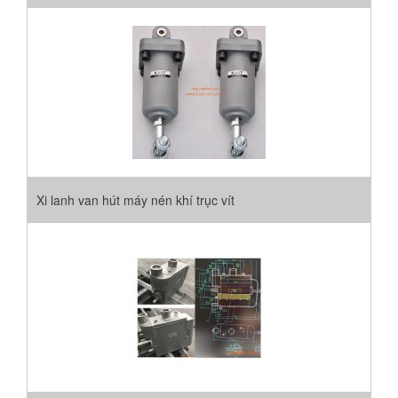
Xi lanh van hút máy nén khí trục vít