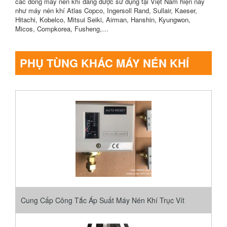
các dòng máy nén khí đang được sử dụng tại Việt Nam hiện nay
như máy nén khí Atlas Copco, Ingersoll Rand, Sullair, Kaeser,
Hitachi, Kobelco, Mitsui Seiki, Airman, Hanshin, Kyungwon,
Micos, Compkorea, Fusheng,…
PHỤ TÙNG KHÁC MÁY NÉN KHÍ
Cung Cấp Công Tắc Áp Suất Máy Nén Khí Trục Vít