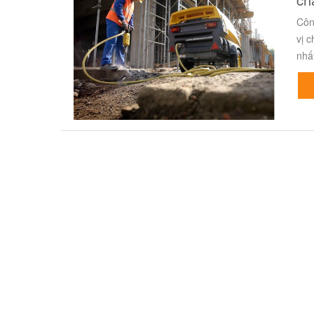
Côn
vị 
nhất