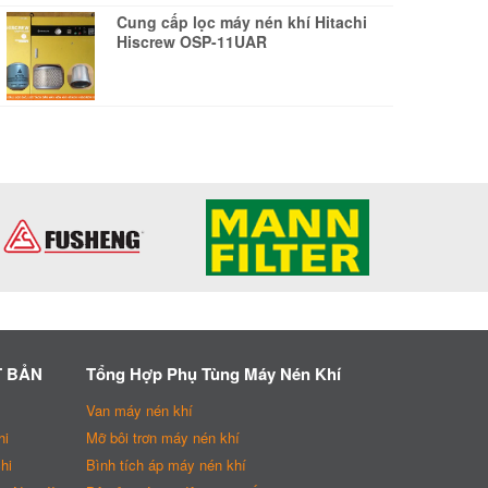
Cung cấp lọc máy nén khí Hitachi
Hiscrew OSP-11UAR
T BẢN
Tổng Hợp Phụ Tùng Máy Nén Khí
Van máy nén khí
hi
Mỡ bôi trơn máy nén khí
hi
Bình tích áp máy nén khí