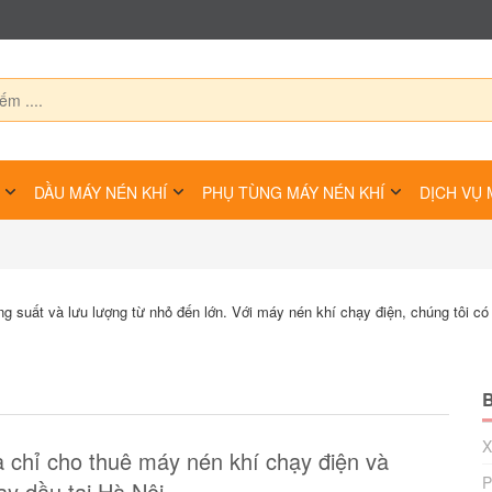
DẦU MÁY NÉN KHÍ
PHỤ TÙNG MÁY NÉN KHÍ
DỊCH VỤ 
 suất và lưu lượng từ nhỏ đến lớn. Với máy nén khí chạy điện, chúng tôi c
B
X
a chỉ cho thuê máy nén khí chạy điện và
P
ạy dầu tại Hà Nội