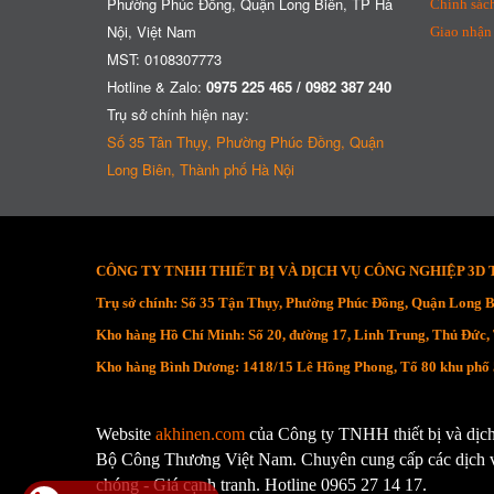
Phường Phúc Đồng, Quận Long Biên, TP Hà
Chính sác
Nội, Việt Nam
Giao nhận 
MST: 0108307773
Hotline & Zalo:
0975 225 465 / 0982 387 240
Trụ sở chính hiện nay:
Số 35 Tân Thụy, Phường Phúc Đồng, Quận
Long Biên, Thành phố Hà Nội
CÔNG TY TNHH THIẾT BỊ VÀ DỊCH VỤ CÔNG NGHIỆP 3D
Trụ sở chính: Số 35 Tận Thụy, Phường Phúc Đồng, Quận Long B
Kho hàng Hồ Chí Minh: Số 20, đường 17, Linh Trung, Thủ Đức
Kho hàng Bình Dương: 1418/15 Lê Hồng Phong, Tổ 80 khu phố
Website
akhinen.com
của Công ty TNHH thiết bị và dịc
Bộ Công Thương Việt Nam. Chuyên cung cấp các dịch vụ
chóng - Giá cạnh tranh. Hotline 0965 27 14 17.