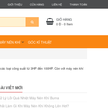
GIỚI THIỆU
CỬA HÀNG
LIÊN HỆ
THANH TOÁN
GIỎ HÀNG
0 Đ
-
0
Item
MÁY NÉN KHÍ
GÓC KĨ THUẬT
ó các loại công suất từ 3HP đến 100HP. Còn với máy nén khí
ÀI VIẾT MỚI
ử Lý Lỗi Quá Nhiệt Máy Nén Khí Buma
hải Làm Gì Khi Máy Nén Khí Không Lên Hơi?