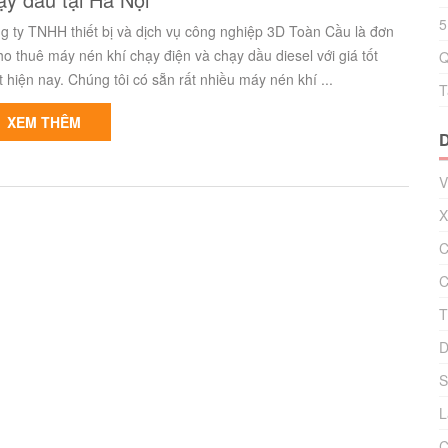
5
g ty TNHH thiết bị và dịch vụ công nghiệp 3D Toàn Cầu là đơn
cho thuê máy nén khí chạy điện và chạy dầu diesel với giá tốt
Q
 hiện nay. Chúng tôi có sẵn rất nhiều máy nén khí ...
T
XEM THÊM
V
X
C
C
T
D
S
L
C