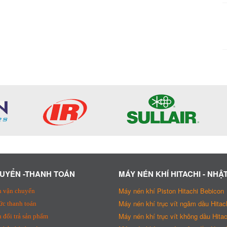
UYỂN -THANH TOÁN
MÁY NÉN KHÍ HITACHI - NHẬ
Máy nén khí Piston Hitachi Bebicon
h vận chuyển
Máy nén khí trục vít ngâm dầu Hitac
ức thanh toán
Máy nén khí trục vít không dầu Hitac
 đổi trả sản phẩm