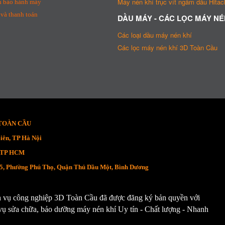
Máy nén khí trục vít ngâm dầu Hitach
h bảo hành máy
và thanh toán
DẦU MÁY - CÁC LỌC MÁY NÉ
Các loại dầu máy nén khí
Các lọc máy nén khí 3D Toàn Cầu
 TOÀN CẦU
iên, TP Hà Nội
, TP HCM
 5, Phường Phú Thọ, Quận Thủ Dầu Một, Bình Dương
h vụ công nghiệp 3D Toàn Cầu đã được đăng ký bản quyền với
 sửa chữa, bảo dưỡng máy nén khí Uy tín - Chất lượng - Nhanh