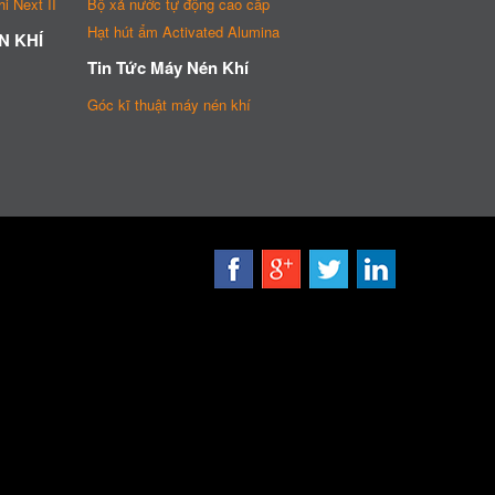
i Next II
Bộ xả nước tự động cao cấp
Hạt hút ẩm Activated Alumina
N KHÍ
Tin Tức Máy Nén Khí
Góc kĩ thuật máy nén khí