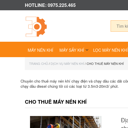
HOTLINE: 0975.225.465
MÁY NÉN KHÍ
MÁY SẤY KHÍ
LỌC MÁY NÉN KHÍ
TRANG CHỦ
/
DỊCH VỤ MÁY NÉN KHÍ
/ CHO THUÊ MÁY NÉN KHÍ
Chuyên cho thuê máy nén khí chạy điện và chạy dầu các dải công
chạy dầu diesel chúng tôi có các loại từ 3.5m3-20m3/ phút.
CHO THUÊ MÁY NÉN KHÍ
Đị
ch