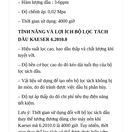
– Hàm lượng dầu : 3-6ppm
– Độ chênh áp: 0,02 Mpa
– Thời gian sử dụng: 4000 giờ
TÍNH NĂNG VÀ LỢI ÍCH BỘ LỌC TÁCH
DẦU
KAESER 6.2010.0
– Hiệu suất lọc cao, hao dầu thấp và chất lượng khí
tuyệt vời.
– Độ bền cơ học cao do đó kéo dài tuổi thọ của bộ
lọc tách dầu.
– Vật liệu sử dụng để tạo nên bộ lọc tách không bị
ăn mòn, do đó tránh được việc dầu bị phân hủy.
– Độ tụt áp thấp do đó chi phí tiêu thụ điện năng
tiết kiệm.
Lưu ý: Thời gian sử dụng đối với bộ lọc tách dầu
thay thế tương đương dùng cho máy nén khí
Kaeser mã 6.2010.0 là 4000 giờ. Tuy nhiên, thời
gian thay thế lọc tách có thể được thực hiện sớm