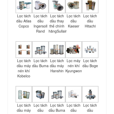
Lọc tách
Lọc tách
Lọc tách
Lọc tách
Lọc tách
dầu Atlas
dầu
dầu thay
dầu
dầu
Copco
Ingersoll
thế chính
Kaeser
Hitachi
Rand
hãngSullair
Lọc tách
Lọc tách
Lọc tách
Lọc máy
Lọc tách
dầu máy
dầu Buma
dầu máy
nén khí
dầu Boge
nén khí
Hanshin
Kyungwon
Kobelco
Lọc tách
Lọc tách
Lọc tách
Lọc tách
Lọc tách
dầu máy
dầu
dầu Buma
dầu
dầu