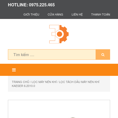
HOTLINE: 0975.225.465
GIỚI THIỆU
CỬA HÀNG
LIÊN HỆ
THANH TOÁN
TRANG CHỦ
/
LỌC MÁY NÉN KHÍ
/ LỌC TÁCH DẦU MÁY NÉN KHÍ
KAESER 6.2010.0