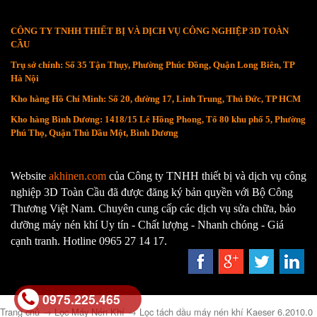
CÔNG TY TNHH THIẾT BỊ VÀ DỊCH VỤ CÔNG NGHIỆP 3D TOÀN
CẦU
Trụ sở chính: Số 35 Tận Thụy, Phường Phúc Đồng, Quận Long Biên, TP
Hà Nội
Kho hàng Hồ Chí Minh: Số 20, đường 17, Linh Trung, Thủ Đức, TP HCM
Kho hàng Bình Dương: 1418/15 Lê Hồng Phong, Tổ 80 khu phố 5, Phường
Phú Thọ, Quận Thủ Dầu Một, Bình Dương
Website
akhinen.com
của Công ty TNHH thiết bị và dịch vụ công
nghiệp 3D Toàn Cầu đã được đăng ký bản quyền với Bộ Công
Thương Việt Nam. Chuyên cung cấp các dịch vụ sửa chữa, bảo
dưỡng máy nén khí Uy tín - Chất lượng - Nhanh chóng - Giá
cạnh tranh. Hotline 0965 27 14 17.
0975.225.465
Trang chủ
→
Lọc Máy Nén Khí
→
Lọc tách dầu máy nén khí Kaeser 6.2010.0