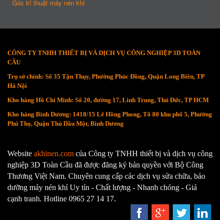
Góc kĩ thuật máy nén khí
CÔNG TY TNHH THIẾT BỊ VÀ DỊCH VỤ CÔNG NGHIỆP 3D TOÀN
CẦU
Trụ sở chính: Số 35 Tận Thụy, Phường Phúc Đồng, Quận Long Biên, TP
Hà Nội
Kho hàng Hồ Chí Minh: Số 20, đường 17, Linh Trung, Thủ Đức, TP HCM
Kho hàng Bình Dương: 1418/15 Lê Hồng Phong, Tổ 80 khu phố 5, Phường
Phú Thọ, Quận Thủ Dầu Một, Bình Dương
Website
akhinen.com
của Công ty TNHH thiết bị và dịch vụ công
nghiệp 3D Toàn Cầu đã được đăng ký bản quyền với Bộ Công
Thương Việt Nam. Chuyên cung cấp các dịch vụ sửa chữa, bảo
dưỡng máy nén khí Uy tín - Chất lượng - Nhanh chóng - Giá
cạnh tranh. Hotline 0965 27 14 17.