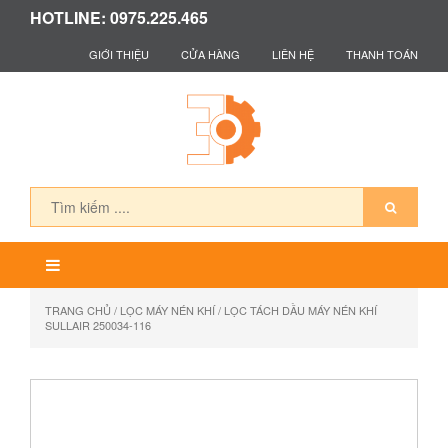
HOTLINE: 0975.225.465
GIỚI THIỆU
CỬA HÀNG
LIÊN HỆ
THANH TOÁN
TRANG CHỦ
/
LỌC MÁY NÉN KHÍ
/ LỌC TÁCH DẦU MÁY NÉN KHÍ
SULLAIR 250034-116