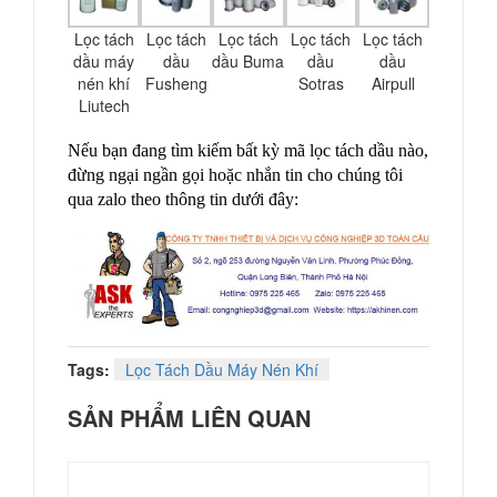
Lọc tách
Lọc tách
Lọc tách
Lọc tách
Lọc tách
dầu máy
dầu
dầu Buma
dầu
dầu
nén khí
Fusheng
Sotras
Airpull
Liutech
Nếu bạn đang tìm kiếm bất kỳ mã lọc tách dầu nào,
đừng ngại ngần gọi hoặc nhắn tin cho chúng tôi
qua zalo theo thông tin dưới đây:
Tags:
Lọc Tách Dầu Máy Nén Khí
SẢN PHẨM LIÊN QUAN