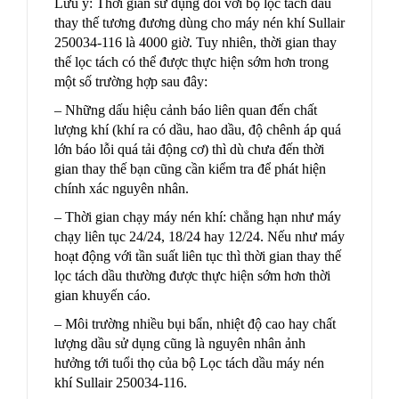
Lưu ý: Thời gian sử dụng đối với bộ lọc tách dầu
thay thế tương đương dùng cho máy nén khí Sullair
250034-116 là 4000 giờ. Tuy nhiên, thời gian thay
thế lọc tách có thể được thực hiện sớm hơn trong
một số trường hợp sau đây:
– Những dấu hiệu cảnh báo liên quan đến chất
lượng khí (khí ra có dầu, hao dầu, độ chênh áp quá
lớn báo lỗi quá tải động cơ) thì dù chưa đến thời
gian thay thế bạn cũng cần kiểm tra để phát hiện
chính xác nguyên nhân.
– Thời gian chạy máy nén khí: chẳng hạn như máy
chạy liên tục 24/24, 18/24 hay 12/24. Nếu như máy
hoạt động với tần suất liên tục thì thời gian thay thế
lọc tách dầu thường được thực hiện sớm hơn thời
gian khuyến cáo.
– Môi trường nhiều bụi bẩn, nhiệt độ cao hay chất
lượng dầu sử dụng cũng là nguyên nhân ảnh
hưởng tới tuổi thọ của bộ Lọc tách dầu máy nén
khí Sullair 250034-116.