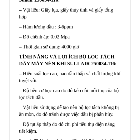
– Vật liệu: Giấy lụa, giấy thủy tinh và giấy tổng
hợp
– Hàm lượng dầu : 3-6ppm
– Độ chênh áp: 0,02 Mpa
– Thời gian sử dụng: 4000 giờ
TÍNH NĂNG VÀ LỢI ÍCH BỘ LỌC TÁCH
DẦY MÁY NÉN KHÍ SULLAIR 250034-116:
– Hiệu suất lọc cao, hao dầu thấp và chất lượng khí
tuyệt vời.
– Độ bền cơ học cao do đó kéo dài tuổi thọ của bộ
lọc tách dầu.
– Vật liệu sử dụng để tạo nên bộ lọc tách không bị
ăn mòn, do đó tránh được việc dầu bị phân hủy.
– Độ tụt áp thấp do đó chi phí tiêu thụ điện năng
tiết kiệm.