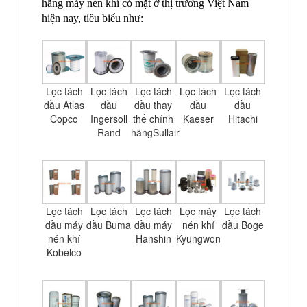
hãng máy nén khí có mặt ở thị trường Việt Nam
hiện nay, tiêu biểu như:
Lọc tách
Lọc tách
Lọc tách
Lọc tách
Lọc tách
dầu Atlas
dầu
dầu thay
dầu
dầu
Copco
Ingersoll
thế chính
Kaeser
Hitachi
Rand
hãngSullair
Lọc tách
Lọc tách
Lọc tách
Lọc máy
Lọc tách
dầu máy
dầu Buma
dầu máy
nén khí
dầu Boge
nén khí
Hanshin
Kyungwon
Kobelco