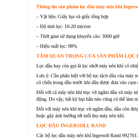
Thông tin sản phẩm lọc dầu máy nén khí Ingerso
– Vật liệu: Giấy lụa và giấy tổng hợp
– Độ tinh lọc: 10-20 micron
– Thời gian sử dụng khuyến cáo: 3000 giờ
– Hiệu suất lọc: 98%
TẦM QUAN TRỌNG CỦA SẢN PHẨM LỌC D
Lọc dầu hay còn gọi là lọc nhớt máy nén khí có nhiệ
Lưu ý: Cần phân biệt với bộ lọc tách dầu của máy n
có chứa trong dầu trước khi dầu được đưa vào cụm 
Đối với cả máy nén khí trục vít ngâm dầu và máy nén
động. Do vậy, bất kỳ bụi bẩn nào cũng có thể làm 
Đối với máy nén khí trục vít ngâm dầu, dầu còn được
hoặc gây ảnh hưởng tới tuổi thọ máy nén khí.
LỌC DẦU INGERSOLL RAND
Các bộ lọc dầu máy nén khí Ingersoll Rand 9927013