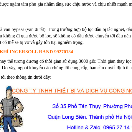
p, được ngâm tẩm phụ gia nhằm tăng sức chịu nước và chịu nhiệt mạnh m
là van bypass (van đi tắt). Trong trường hợp bộ lọc dầu bị tắc nghẹt, 
 không đi qua được bộ lọc, sẽ không có dầu được chuyển tới đầu nén đ
t có thể sẽ bị vỡ và gây tổn hại nghiêm trọng.
KHÍ INGERSOLL RAND 99270134
hay thế tương đương có thời gian sử dụng 3000 giờ. Thời gian thay lọc
 Do vậy, ngoài khuyến cáo chúng tôi cung cấp, bạn cần quyết định thay
tôi theo thông tin dưới đây: