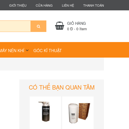
GIỚI THIỆU
CỬA HÀNG
LIÊN HỆ
THANH TOÁN
GIỎ HÀNG
0 Đ
-
0
Item
MÁY NÉN KHÍ
GÓC KĨ THUẬT
CÓ THỂ BẠN QUAN TÂM