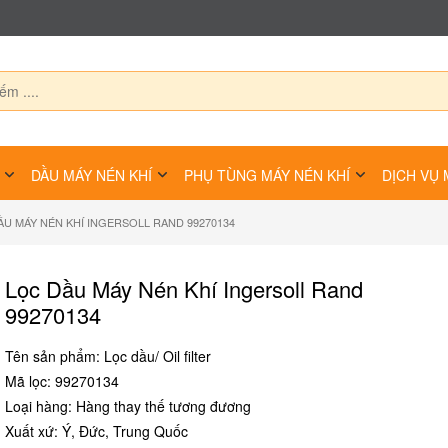
DẦU MÁY NÉN KHÍ
PHỤ TÙNG MÁY NÉN KHÍ
DỊCH VỤ 
ẦU MÁY NÉN KHÍ INGERSOLL RAND 99270134
Lọc Dầu Máy Nén Khí Ingersoll Rand
99270134
Tên sản phẩm: Lọc dầu/ Oil filter
Mã lọc: 99270134
Loại hàng: Hàng thay thế tương đương
Xuất xứ: Ý, Đức, Trung Quốc