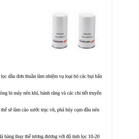
 lọc dầu đơn thuần làm nhiệm vụ loại bỏ các bụi bẩn
òng bi máy nén khí, bánh răng và các chi tiết truyển
 thể sẽ làm cào xước trục vít, phá hủy cụm đầu nén
à hàng thay thế tương đương với độ tinh lọc 10-20