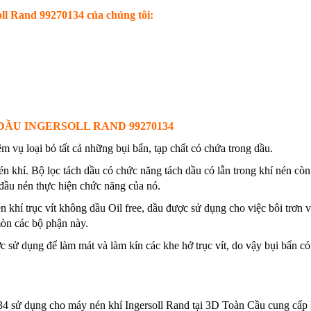
ll Rand 99270134 của chúng tôi:
ẦU INGERSOLL RAND 99270134
m vụ loại bỏ tất cả những bụi bẩn, tạp chất có chứa trong dầu.
én khí. Bộ lọc tách dầu có chức năng tách dầu có lẫn trong khí nén còn
đầu nén thực hiện chức năng của nó.
 khí trục vít không dầu Oil free, dầu được sử dụng cho việc bôi trơn v
mòn các bộ phận này.
 sử dụng để làm mát và làm kín các khe hở trục vít, do vậy bụi bẩn có
4 sử dụng cho máy nén khí Ingersoll Rand tại 3D Toàn Cầu cung cấp l