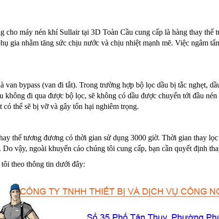
 cho máy nén khí Sullair tại 3D Toàn Cầu cung cấp là hàng thay thế t
phụ gia nhằm tăng sức chịu nước và chịu nhiệt mạnh mẽ. Việc ngâm tẩm 
là van bypass (van đi tắt). Trong trường hợp bộ lọc dầu bị tắc nghẹt, 
 không đi qua được bộ lọc, sẽ không có dầu được chuyển tới đầu nén đ
t có thể sẽ bị vỡ và gây tổn hại nghiêm trọng.
hay thế tương đương có thời gian sử dụng 3000 giờ. Thời gian thay lọc
 Do vậy, ngoài khuyến cáo chúng tôi cung cấp, bạn cần quyết định thay
tôi theo thông tin dưới đây: