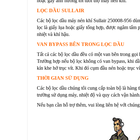
hoặc gây ảnh hưởng tới tuổi thọ máy nén khí.
LỌC DẦU SULLAIR
Các bộ lọc dầu máy nén khí Sullair 250008-956 dùng
lọc là giấy lụa hoặc giấy tổng hợp, được ngâm tẩm 
nhiệt và khí hậu.
VAN BYPASS BÊN TRONG LỌC DẦU
Tất cả các bộ lọc dầu đều có một van bên trong gọi 
Trường hợp nếu bộ lọc không có van bypass, khi dầu
kín khe hở trục vít. Khi đó cụm đầu nén hoặc trục ví
THỜI GIAN SỬ DỤNG
Các bộ lọc dầu chúng tôi cung cấp toàn bộ là hàng t
trường sử dụng máy, nhiệt độ và quy cách vận hành.
Nếu bạn cần hỗ trợ thêm, vui lòng liên hệ với chúng 