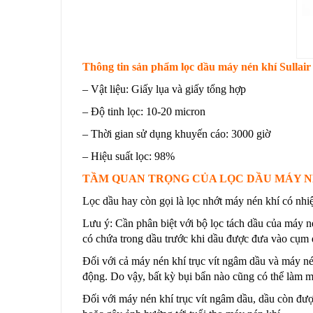
Thông tin sản phẩm lọc dầu máy nén khí Sullair
– Vật liệu: Giấy lụa và giấy tổng hợp
– Độ tinh lọc: 10-20 micron
– Thời gian sử dụng khuyến cáo: 3000 giờ
– Hiệu suất lọc: 98%
TẦM QUAN TRỌNG CỦA LỌC DẦU MÁY N
Lọc dầu hay còn gọi là lọc nhớt máy nén khí có nhiệ
Lưu ý: Cần phân biệt với bộ lọc tách dầu của máy n
có chứa trong dầu trước khi dầu được đưa vào cụm 
Đối với cả máy nén khí trục vít ngâm dầu và máy nén
động. Do vậy, bất kỳ bụi bẩn nào cũng có thể làm 
Đối với máy nén khí trục vít ngâm dầu, dầu còn được