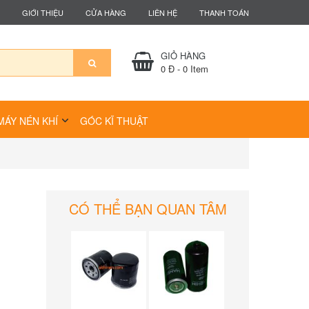
GIỚI THIỆU
CỬA HÀNG
LIÊN HỆ
THANH TOÁN
GIỎ HÀNG
0 Đ
-
0
Item
MÁY NÉN KHÍ
GÓC KĨ THUẬT
CÓ THỂ BẠN QUAN TÂM