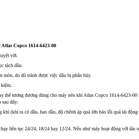
í Atlas Copco 1614-6423-00
tuyệt vời.
ọc tách dầu.
ăn mòn, do đó tránh được việc dầu bị phân hủy.
t kiệm.
hay thế tương đương dùng cho máy nén khí Atlas Copco 1614-6423-00 là 
 sau đây:
khí (khí ra có dầu, hao dầu, độ chênh áp quá lớn báo lỗi quá tải động 
y liên tục 24/24, 18/24 hay 12/24. Nếu như máy hoạt động với tần suất