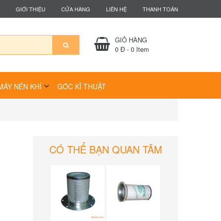
GIỚI THIỆU
CỬA HÀNG
LIÊN HỆ
THANH TOÁN
GIỎ HÀNG
0 Đ
-
0
Item
MÁY NÉN KHÍ
GÓC KĨ THUẬT
CÓ THỂ BẠN QUAN TÂM