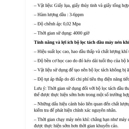
– Vật liệu: Giấy lụa, giấy thủy tinh và giấy tổng hợp
– Hàm lượng dầu : 3-6ppm
– Độ chênh áp: 0,02 Mpa
– Thời gian sử dụng: 4000 giờ
Tính năng và lợi ích bộ lọc tách dầu máy nén kh
– Hiệu suất lọc cao, hao dầu thấp và chất lượng khí 
– Độ bền cơ học cao do đó kéo dài tuổi thọ của bộ l
– Vật liệu sử dụng để tạo nên bộ lọc tách không bị 
– Độ tụt áp thấp do đó chi phí tiêu thụ điện năng tiế
Lưu ý: Thời gian sử dụng đối với bộ lọc tách dầu t
thể được thực hiện sớm hơn trong một số trường hợp
– Những dấu hiệu cảnh báo liên quan đến chất lượng 
kiểm tra để phát hiện chính xác nguyên nhân.
– Thời gian chạy máy nén khí: chẳng hạn như máy chạ
được thực hiện sớm hơn thời gian khuyến cáo.