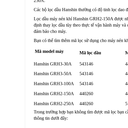
250A.
Các bộ lọc dầu Hanshin thường có độ tinh lọc dao độ
Lọc dầu máy nén khí Hanshin GRH2-150A được nhập
định thay lọc dầu tùy theo thực tế vận hành máy và
đảm bảo cho máy.
Bạn có thể tìm thêm mã lọc sử dụng cho máy nén kh
Mã model máy
Mã lọc dầu
M
Hanshin GRH3-30A
543146
4
Hanshin GRH3-50A
543146
4
Hanshin GRH3-100A
543146
4
Hanshin GRH2-150A
440260
4
Hanshin GRH2-250A
440260
5
Trong trường hợp bạn không tìm được mã lọc bạn cần
thông tin dưới đây: