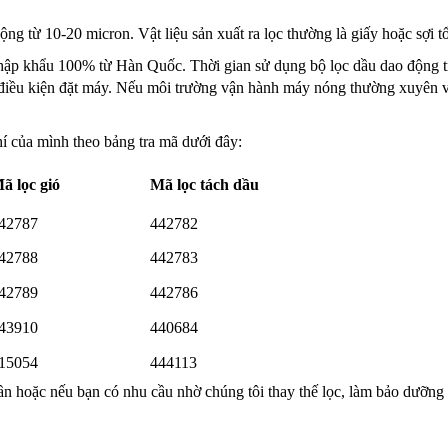
ng từ 10-20 micron. Vật liệu sản xuất ra lọc thường là giấy hoặc sợi t
 khẩu 100% từ Hàn Quốc. Thời gian sử dụng bộ lọc dầu dao động tr
 điều kiện đặt máy. Nếu môi trường vận hành máy nóng thường xuyên v
í của mình theo bảng tra mã dưới đây:
ã lọc gió
Mã lọc tách dầu
42787
442782
42788
442783
42789
442786
43910
440684
15054
444113
 hoặc nếu bạn có nhu cầu nhờ chúng tôi thay thế lọc, làm bảo dưỡng m