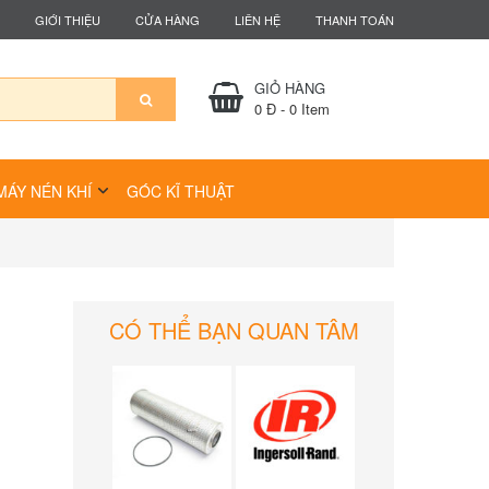
GIỚI THIỆU
CỬA HÀNG
LIÊN HỆ
THANH TOÁN
GIỎ HÀNG
0 Đ
-
0
Item
MÁY NÉN KHÍ
GÓC KĨ THUẬT
CÓ THỂ BẠN QUAN TÂM