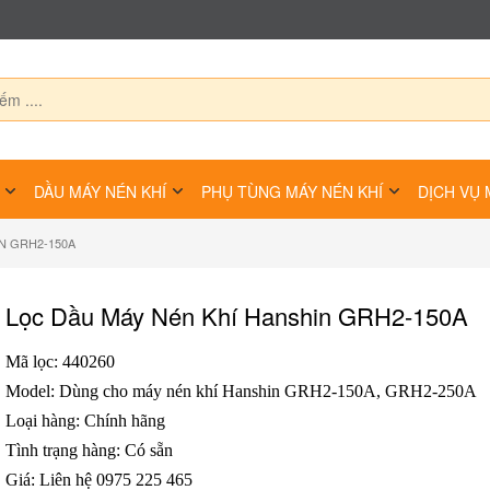
DẦU MÁY NÉN KHÍ
PHỤ TÙNG MÁY NÉN KHÍ
DỊCH VỤ 
N GRH2-150A
Lọc Dầu Máy Nén Khí Hanshin GRH2-150A
Mã lọc: 440260
Model: Dùng cho máy nén khí Hanshin GRH2-150A, GRH2-250A
Loại hàng: Chính hãng
Tình trạng hàng: Có sẵn
Giá: Liên hệ 0975 225 465