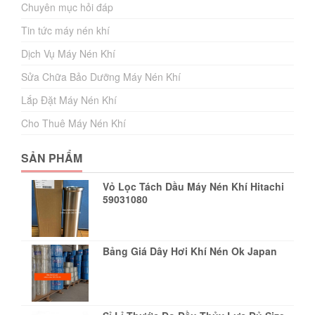
Chuyên mục hỏi đáp
Tin tức máy nén khí
Dịch Vụ Máy Nén Khí
Sửa Chữa Bảo Dưỡng Máy Nén Khí
Lắp Đặt Máy Nén Khí
Cho Thuê Máy Nén Khí
SẢN PHẨM
Vỏ Lọc Tách Dầu Máy Nén Khí Hitachi
59031080
Bảng Giá Dây Hơi Khí Nén Ok Japan