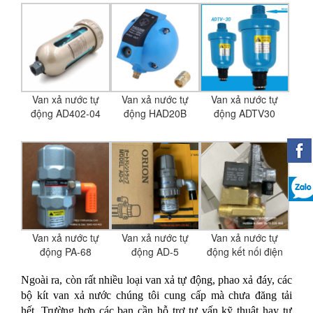
Van xả nước tự
Van xả nước tự
Van xả nước tự
động AD402-04
động HAD20B
động ADTV30
Van xả nước tự
Van xả nước tự
Van xả nước tự
động PA-68
động AD-5
động kết nối điện
Ngoài ra, còn rất nhiều loại van xả tự động, phao xả đáy, các
bộ kít van xả nước chúng tôi cung cấp mà chưa đăng tải
hết.
Trường hợp các bạn cần hỗ trợ tư vấn kỹ thuật hay tư