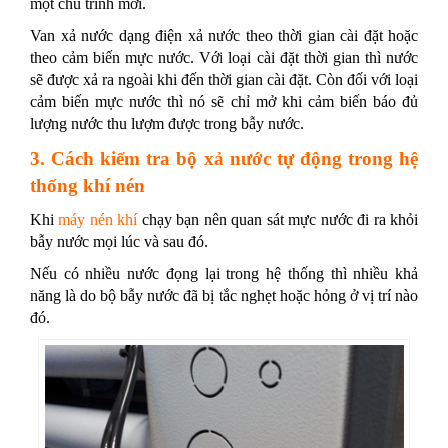
một chu trình mới.
Van xả nước dạng điện xả nước theo thời gian cài đặt hoặc
theo cảm biến mực nước. Với loại cài đặt thời gian thì nước
sẽ được xả ra ngoài khi đến thời gian cài đặt. Còn đối với loại
cảm biến mực nước thì nó sẽ chỉ mở khi cảm biến báo đủ
lượng nước thu lượm được trong bẫy nước.
3. Cách kiểm tra bộ xả nước tự động trong hệ
thống khí nén
Khi
máy nén khí
chạy bạn nên quan sát mực nước đi ra khỏi
bẫy nước mọi lúc và sau đó.
Nếu có nhiều nước đọng lại trong hệ thống thì nhiều khả
năng là do bộ bẫy nước đã bị tắc nghẹt hoặc hỏng ở vị trí nào
đó.