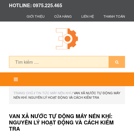
HOTLINE: 0975.225.465
GIỚI THIỆU
CỬA HÀNG
LIÊN HỆ
THANH TOÁN
TRANG CHỦ
/
TIN TỨC MÁY NÉN KHÍ
/ VAN XẢ NƯỚC TỰ ĐỘNG MÁY
NÉN KHÍ: NGUYÊN LÝ HOẠT ĐỘNG VÀ CÁCH KIỂM TRA
VAN XẢ NƯỚC TỰ ĐỘNG MÁY NÉN KHÍ:
NGUYÊN LÝ HOẠT ĐỘNG VÀ CÁCH KIỂM
TRA