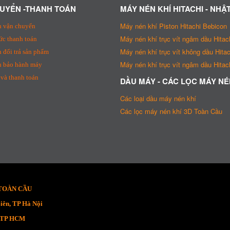
UYỂN -THANH TOÁN
MÁY NÉN KHÍ HITACHI - NHẬ
Máy nén khí Piston Hitachi Bebicon
h vận chuyển
Máy nén khí trục vít ngâm dầu Hitac
ức thanh toán
Máy nén khí trục vít không dầu Hitac
 đổi trả sản phẩm
Máy nén khí trục vít ngâm dầu Hitach
h bảo hành máy
và thanh toán
DẦU MÁY - CÁC LỌC MÁY NÉ
Các loại dầu máy nén khí
Các lọc máy nén khí 3D Toàn Cầu
 TOÀN CẦU
iên, TP Hà Nội
, TP HCM