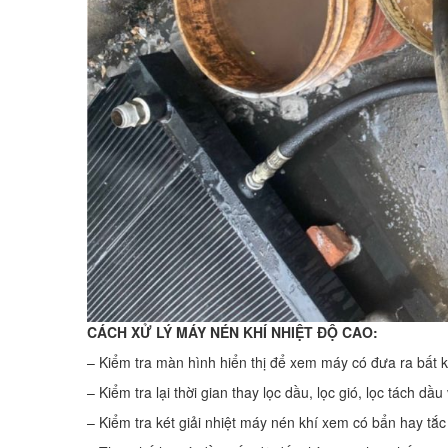
CÁCH XỬ LÝ MÁY NÉN KHÍ NHIỆT ĐỘ CAO:
– Kiểm tra màn hình hiển thị để xem máy có đưa ra bất 
– Kiểm tra lại thời gian thay lọc dầu, lọc gió, lọc tách 
– Kiểm tra két giải nhiệt máy nén khí xem có bẩn hay tắc