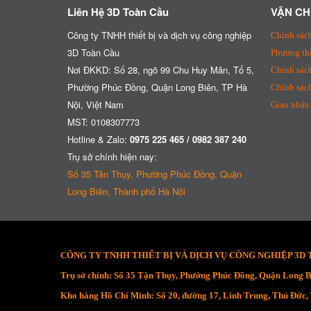
Liên Hệ 3D Toàn Cầu
VẬN CH
Công ty TNHH thiết bị và dịch vụ công nghiệp
Chính sác
3D Toàn Cầu
Phương th
Nơi ĐKKD: Số 28, ngõ 99 Chu Huy Mân, Tổ 5,
Chính sách
Phường Phúc Đồng, Quận Long Biên, TP Hà
Chính sác
Nội, Việt Nam
Giao nhận 
MST: 0108307773
Hotline & Zalo:
0975 225 465 / 0982 387 240
Trụ sở chính hiện nay:
Số 35 Tân Thụy, Phường Phúc Đồng, Quận
Long Biên, Thành phố Hà Nội
CÔNG TY TNHH THIẾT BỊ VÀ DỊCH VỤ CÔNG NGHIỆP 3D
Trụ sở chính: Số 35 Tận Thụy, Phường Phúc Đồng, Quận Long B
Kho hàng Hồ Chí Minh: Số 20, đường 17, Linh Trung, Thủ Đức