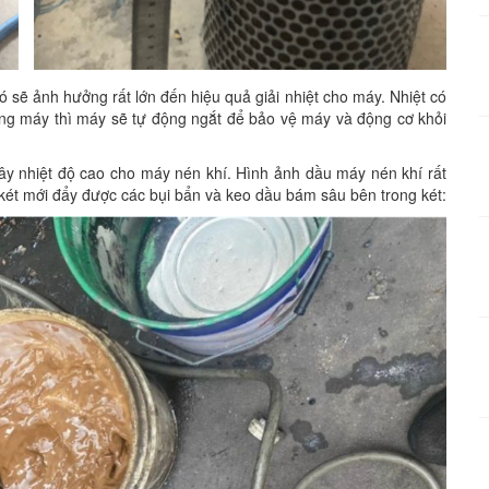
ó sẽ ảnh hưởng rất lớn đến hiệu quả giải nhiệt cho máy. Nhiệt có
dừng máy thì máy sẽ tự động ngắt để bảo vệ máy và động cơ khỏi
y nhiệt độ cao cho máy nén khí. Hình ảnh dầu máy nén khí rất
 két mới đẩy được các bụi bẩn và keo dầu bám sâu bên trong két: