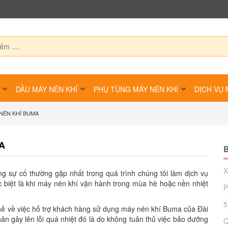
DẦU MÁY NÉN KHÍ
PHỤ TÙNG MÁY NÉN KHÍ
DỊCH VỤ 
 NÉN KHÍ BUMA
A
B
X
ng sự cố thường gặp nhất trong quá trình chúng tôi làm dịch vụ
biệt là khi máy nén khí vận hành trong mùa hè hoặc nền nhiệt
P
5
 sẻ về việc hỗ trợ khách hàng sử dụng máy nén khí Buma của Đài
n gây lên lỗi quá nhiệt đó là do không tuân thủ việc bảo dưỡng
Q