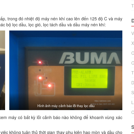
T
ấp, trong đó nhiệt độ máy nén khí cao lên đến 125 độ C và máy
ác bộ lọc dầu, lọc gió, lọc tách dầu và dầu máy nén khí:
V
X
C
C
T
D
S
L
Hình ảnh máy cảnh báo lỗi thay lọc dầu
C
a xem máy có bất kỳ lỗi cảnh báo nào không để khoanh vùng xác
 việc không tuân thủ thời gian thay phụ kiện hao mòn và dầu cho