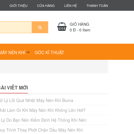
GIỚI THIỆU
CỬA HÀNG
LIÊN HỆ
THANH TOÁN
GIỎ HÀNG
0 Đ
-
0
Item
MÁY NÉN KHÍ
GÓC KĨ THUẬT
ÀI VIẾT MỚI
ử Lý Lỗi Quá Nhiệt Máy Nén Khí Buma
hải Làm Gì Khi Máy Nén Khí Không Lên Hơi?
 Lý Do Bạn Nên Kiểm Định Hệ Thống Khí Nén
uy Trình Thay Phớt Chặn Dầu Máy Nén Khí