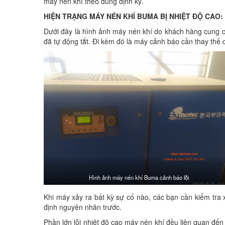
máy nén khí theo đúng định kỳ.
HIỆN TRẠNG MÁY NÉN KHÍ BUMA BỊ NHIỆT ĐỘ CAO:
Dưới đây là hình ảnh máy nén khí do khách hàng cung c
đã tự động tắt. Đi kèm đó là máy cảnh báo cần thay thế c
Hình ảnh máy nén khí Buma cảnh báo lỗi
Khi máy xảy ra bất kỳ sự cố nào, các bạn cần kiểm tr
định nguyên nhân trước.
Phần lớn lỗi nhiệt độ cao máy nén khí đều liên quan đến