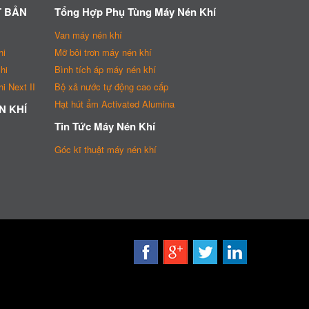
T BẢN
Tổng Hợp Phụ Tùng Máy Nén Khí
Van máy nén khí
hi
Mỡ bôi trơn máy nén khí
hi
Bình tích áp máy nén khí
i Next II
Bộ xả nước tự động cao cấp
Hạt hút ẩm Activated Alumina
N KHÍ
Tin Tức Máy Nén Khí
Góc kĩ thuật máy nén khí