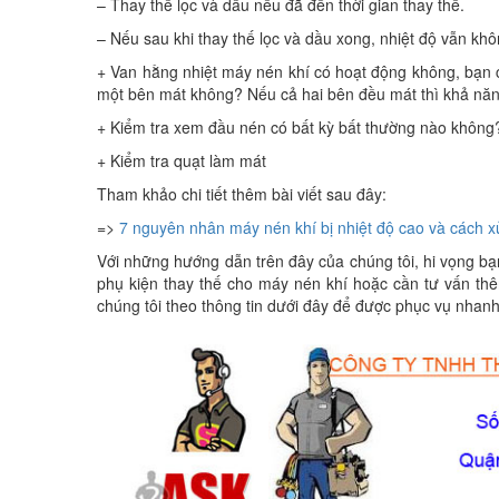
– Thay thế lọc và dầu nếu đã đến thời gian thay thế.
– Nếu sau khi thay thế lọc và dầu xong, nhiệt độ vẫn k
+ Van hằng nhiệt máy nén khí có hoạt động không, bạn 
một bên mát không? Nếu cả hai bên đều mát thì khả năn
+ Kiểm tra xem đầu nén có bất kỳ bất thường nào không
+ Kiểm tra quạt làm mát
Tham khảo chi tiết thêm bài viết sau đây:
=>
7 nguyên nhân máy nén khí bị nhiệt độ cao và cách x
Với những hướng dẫn trên đây của chúng tôi, hi vọng b
phụ kiện thay thế cho máy nén khí hoặc cần tư vấn thêm
chúng tôi theo thông tin dưới đây để được phục vụ nhanh