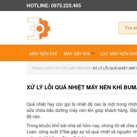
HOTLINE: 0975.225.465
MÁY NÉN KHÍ
MÁY SẤY KHÍ
LỌC MÁY NÉN KHÍ
TRANG CHỦ
/
TIN TỨC MÁY NÉN KHÍ
/ XỬ LÝ LỖI QUÁ NHIỆT MÁY
XỬ LÝ LỖI QUÁ NHIỆT MÁY NÉN KHÍ BUM
Quá nhiệt hay còn gọi là nhiệt độ cao là một trong nhữ
sửa chữa bảo dưỡng máy nén khí giúp khách hàng. Đặc 
độ cao.
Trong khuôn khổ bài chia sẻ hôm nay, chúng tôi sẽ chia
Loan, công suất 37kw gặp sự cố quá nhiệt và nguyên nhâ