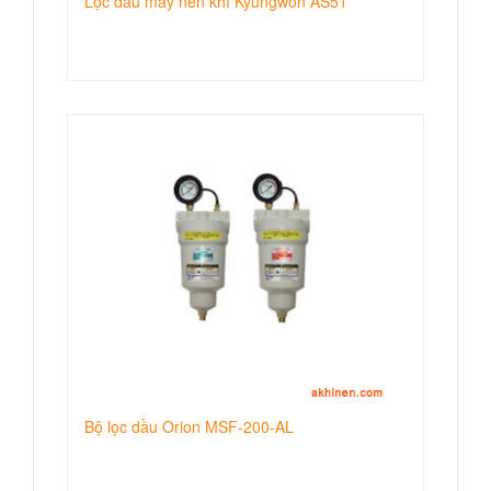
Lọc dầu máy nén khí Kyungwon AS51
Bộ lọc dầu Orion MSF-200-AL