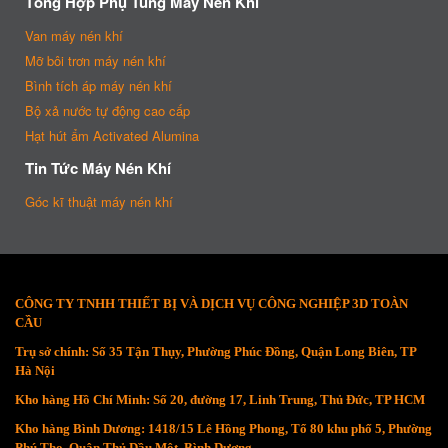
Tổng Hợp Phụ Tùng Máy Nén Khí
Van máy nén khí
Mỡ bôi trơn máy nén khí
Bình tích áp máy nén khí
Bộ xả nước tự động cao cấp
Hạt hút ẩm Activated Alumina
Tin Tức Máy Nén Khí
Góc kĩ thuật máy nén khí
CÔNG TY TNHH THIẾT BỊ VÀ DỊCH VỤ CÔNG NGHIỆP 3D TOÀN
CẦU
Trụ sở chính: Số 35 Tận Thụy, Phường Phúc Đồng, Quận Long Biên, TP
Hà Nội
Kho hàng Hồ Chí Minh: Số 20, đường 17, Linh Trung, Thủ Đức, TP HCM
Kho hàng Bình Dương: 1418/15 Lê Hồng Phong, Tổ 80 khu phố 5, Phường
Phú Thọ, Quận Thủ Dầu Một, Bình Dương