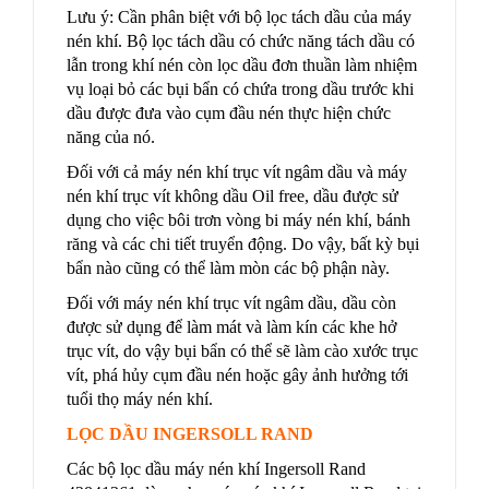
Lưu ý: Cần phân biệt với bộ lọc tách dầu của máy
nén khí. Bộ lọc tách dầu có chức năng tách dầu có
lẫn trong khí nén còn lọc dầu đơn thuần làm nhiệm
vụ loại bỏ các bụi bẩn có chứa trong dầu trước khi
dầu được đưa vào cụm đầu nén thực hiện chức
năng của nó.
Đối với cả máy nén khí trục vít ngâm dầu và máy
nén khí trục vít không dầu Oil free, dầu được sử
dụng cho việc bôi trơn vòng bi máy nén khí, bánh
răng và các chi tiết truyển động. Do vậy, bất kỳ bụi
bẩn nào cũng có thể làm mòn các bộ phận này.
Đối với máy nén khí trục vít ngâm dầu, dầu còn
được sử dụng để làm mát và làm kín các khe hở
trục vít, do vậy bụi bẩn có thể sẽ làm cào xước trục
vít, phá hủy cụm đầu nén hoặc gây ảnh hưởng tới
tuổi thọ máy nén khí.
LỌC DẦU INGERSOLL RAND
Các bộ lọc dầu máy nén khí Ingersoll Rand