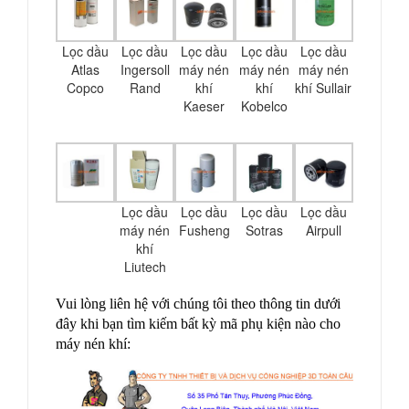
Lọc dầu
Lọc dầu
Lọc dầu
Lọc dầu
Lọc dầu
Atlas
Ingersoll
máy nén
máy nén
máy nén
Copco
Rand
khí
khí
khí Sullair
Kaeser
Kobelco
Lọc dầu
Lọc dầu
Lọc dầu
Lọc dầu
máy nén
Fusheng
Sotras
Airpull
khí
Liutech
Vui lòng liên hệ với chúng tôi theo thông tin dưới
đây khi bạn tìm kiếm bất kỳ mã phụ kiện nào cho
máy nén khí: