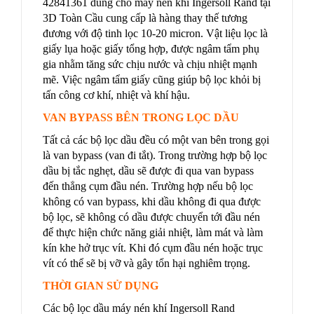
42841361 dùng cho máy nén khí Ingersoll Rand tại
3D Toàn Cầu cung cấp là hàng thay thế tương
đương với độ tinh lọc 10-20 micron. Vật liệu lọc là
giấy lụa hoặc giấy tổng hợp, được ngâm tẩm phụ
gia nhằm tăng sức chịu nước và chịu nhiệt mạnh
mẽ. Việc ngâm tẩm giấy cũng giúp bộ lọc khỏi bị
tấn công cơ khí, nhiệt và khí hậu.
VAN BYPASS BÊN TRONG LỌC DẦU
Tất cả các bộ lọc dầu đều có một van bên trong gọi
là van bypass (van đi tắt). Trong trường hợp bộ lọc
dầu bị tắc nghẹt, dầu sẽ được đi qua van bypass
đến thẳng cụm đầu nén. Trường hợp nếu bộ lọc
không có van bypass, khi dầu không đi qua được
bộ lọc, sẽ không có dầu được chuyển tới đầu nén
để thực hiện chức năng giải nhiệt, làm mát và làm
kín khe hở trục vít. Khi đó cụm đầu nén hoặc trục
vít có thể sẽ bị vỡ và gây tổn hại nghiêm trọng.
THỜI GIAN SỬ DỤNG
Các bộ lọc dầu máy nén khí Ingersoll Rand