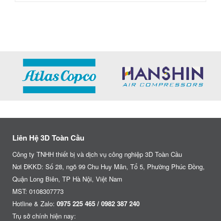
Liên Hệ 3D Toàn Cầu
Công ty TNHH thiết bị và dịch vụ công nghiệp 3D Toàn Cầu
Nơi ĐKKD: Số 28, ngõ 99 Chu Huy Mân, Tổ 5, Phường Phúc Đồng,
Quận Long Biên, TP Hà Nội, Việt Nam
MST: 0108307773
Hotline & Zalo:
0975 225 465 / 0982 387 240
Trụ sở chính hiện nay: