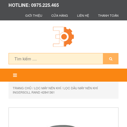
HOTLINE: 0975.225.465
GIỚI THIỆU
CỬA HÀNG
LIÊN HỆ
THANH TOÁN
TRANG CHỦ
/
LỌC MÁY NÉN KHÍ
/ LỌC DẦU MÁY NÉN KHÍ
INGERSOLL RAND 42841361