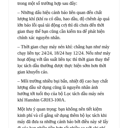
trong một số trường hợp sau đây:
– Những dấu hiệu cảnh báo liên quan đến chất
lượng khí (khí ra có dầu, hao dầu, độ chênh áp quá
lớn báo lỗi quá tải động cơ) thì dù chưa đến thời
gian thay thế bạn cũng cần kiểm tra để phát hiện
chính xác nguyên nhân.
– Thời gian chạy máy nén khí: chẳng hạn như máy
chạy liên tục 24/24, 18/24 hay 12/24. Nếu như máy
hoạt động với tần suất liên tục thì thời gian thay thế
lọc tách dầu thường được thực hiện sớm hơn thời
gian khuyến cáo.
– Môi trường nhiều bụi bẩn, nhiệt độ cao hay chất
lượng dầu sử dụng cũng là nguyên nhân ảnh
hưởng tới tuổi thọ của bộ Lọc tách dầu máy nén
khí Hanshin GRH3-100A.
Một lưu ý quan trọng: bạn không nên tiết kiệm
kinh phí và cố gắng sử dụng thêm bộ lọc tách khi
máy đã đưa ra những cảnh báo bởi điều này sẽ lấy
đi của bạn nhiều tiền hơn rất nhiều so với chi phí