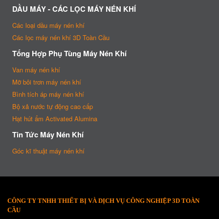
DẦU MÁY - CÁC LỌC MÁY NÉN KHÍ
Các loại dầu máy nén khí
Các lọc máy nén khí 3D Toàn Cầu
Tổng Hợp Phụ Tùng Máy Nén Khí
Van máy nén khí
Mỡ bôi trơn máy nén khí
Bình tích áp máy nén khí
Bộ xả nước tự động cao cấp
Hạt hút ẩm Activated Alumina
Tin Tức Máy Nén Khí
Góc kĩ thuật máy nén khí
CÔNG TY TNHH THIẾT BỊ VÀ DỊCH VỤ CÔNG NGHIỆP 3D TOÀN
CẦU