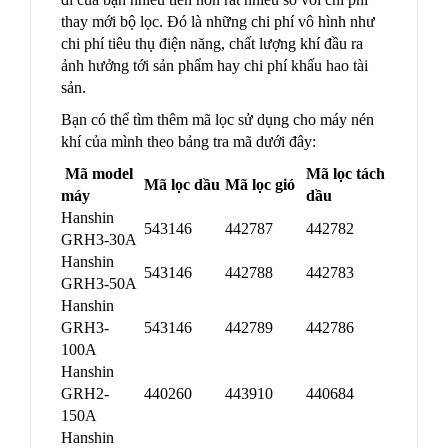
thay mới bộ lọc. Đó là những chi phí vô hình như
chi phí tiêu thụ điện năng, chất lượng khí đầu ra
ảnh hưởng tới sản phẩm hay chi phí khấu hao tài
sản.
Bạn có thể tìm thêm mã lọc sử dụng cho máy nén
khí của mình theo bảng tra mã dưới đây:
Mã model
Mã lọc tách
Mã lọc dầu
Mã lọc gió
máy
dầu
Hanshin
543146
442787
442782
GRH3-30A
Hanshin
543146
442788
442783
GRH3-50A
Hanshin
GRH3-
543146
442789
442786
100A
Hanshin
GRH2-
440260
443910
440684
150A
Hanshin