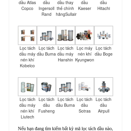
dầu Atlas
dầu
dầu thay
dầu
dầu
Copco
Ingersoll
thế chính
Kaeser
Hitachi
Rand
hãngSullair
Lọc tách
Lọc tách
Lọc tách
Lọc máy
Lọc tách
dầu máy
dầu Buma
dầu máy
nén khí
dầu Boge
nén khí
Hanshin
Kyungwon
Kobelco
Lọc tách
Lọc tách
Lọc tách
Lọc tách
Lọc tách
dầu máy
dầu
dầu Buma
dầu
dầu
nén khí
Fusheng
Sotras
Airpull
Liutech
Nếu bạn đang tìm kiếm bất kỳ mã lọc tách dầu nào,