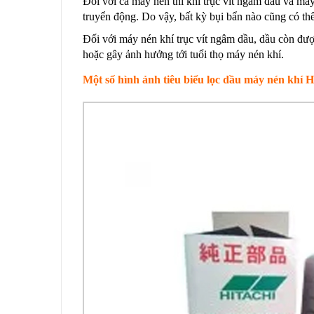
Đối với cả máy nén thì khí trục vít ngâm dầu và máy
truyển động. Do vậy, bất kỳ bụi bẩn nào cũng có th
Đối với máy nén khí trục vít ngâm dầu, dầu còn được
hoặc gây ảnh hưởng tới tuổi thọ máy nén khí.
Một số hình ảnh tiêu biểu lọc dầu máy nén khí H