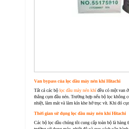
Van bypass của lọc dầu máy nén khí Hitachi
Tất cả các bộ
lọc dầu máy nén khí
đều có một van ở 
thẳng cụm đầu nén. Trường hợp nếu bộ lọc không có
nhiệt, làm mát và làm kín khe hở trục vít. Khi đó cụ
Thời gian sử dụng lọc dầu máy nén khí Hitachi
Các bộ lọc dầu chúng tôi cung cấp toàn bộ là hàng t
trường sử dụng máy, nhiệt độ và quy cách vận hành.