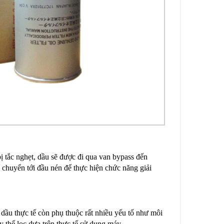
bị tắc nghẹt, dầu sẽ được đi qua van bypass đến
chuyển tới đầu nén để thực hiện chức năng giải
 dầu thực tế còn phụ thuộc rất nhiều yếu tố như môi
y thế lọc dựa trên thực tế sử dụng máy.