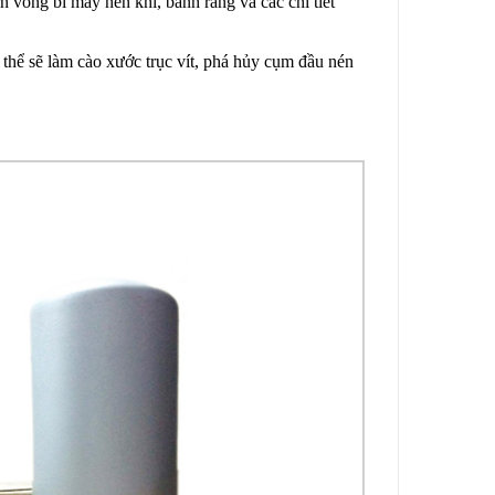
n vòng bi máy nén khí, bánh răng và các chi tiết
 thể sẽ làm cào xước trục vít, phá hủy cụm đầu nén