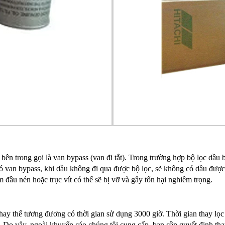
bên trong gọi là van bypass (van đi tắt). Trong trường hợp bộ lọc dầu 
 van bypass, khi dầu không đi qua được bộ lọc, sẽ không có dầu được 
m đầu nén hoặc trục vít có thể sẽ bị vỡ và gây tổn hại nghiêm trọng.
hay thế tương đương có thời gian sử dụng 3000 giờ. Thời gian thay lọc
 Do vậy, ngoài khuyến cáo chúng tôi cung cấp, bạn cần quyết định tha