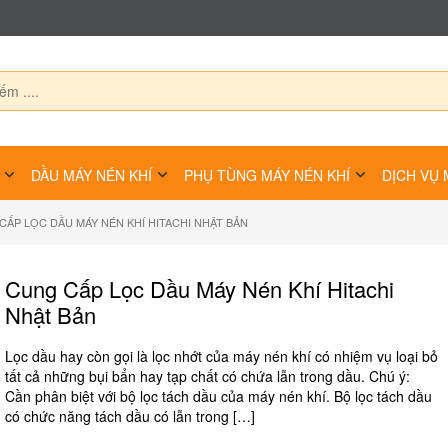
DẦU MÁY NÉN KHÍ
PHỤ TÙNG MÁY NÉN KHÍ
DỊCH VỤ 
CẤP LỌC DẦU MÁY NÉN KHÍ HITACHI NHẬT BẢN
Cung Cấp Lọc Dầu Máy Nén Khí Hitachi
Nhật Bản
Lọc dầu hay còn gọi là lọc nhớt của máy nén khí có nhiệm vụ loại bỏ
tất cả những bụi bẩn hay tạp chất có chứa lẫn trong dầu. Chú ý:
Cần phân biệt với bộ lọc tách dầu của máy nén khí. Bộ lọc tách dầu
có chức năng tách dầu có lẫn trong […]