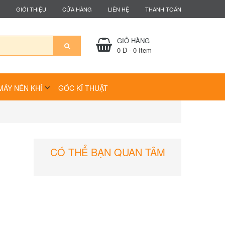
GIỚI THIỆU
CỬA HÀNG
LIÊN HỆ
THANH TOÁN
GIỎ HÀNG
0 Đ
-
0
Item
MÁY NÉN KHÍ
GÓC KĨ THUẬT
CÓ THỂ BẠN QUAN TÂM