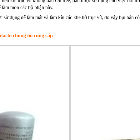
 nén khí trục vít không dầu Oil free, dầu được sử dụng cho việc bôi trơ
ể làm mòn các bộ phận này.
 sử dụng để làm mát và làm kín các khe hở trục vít, do vậy bụi bẩn có
itachi chúng tôi cung cấp