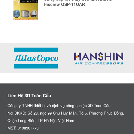
Hiscrew OSP-11UAR
Liên Hệ 3D Toàn Cầu
Công ty TNHH thiết bị và dịch vụ công nghiệp 3D Toàn Cầu
Nơi ĐKKD: Số 28, ngõ 99 Chu Huy Mân, Tổ 5, Phường Phúc Đồng,
Quận Long Biên, TP Hà Nội, Việt Nam
MST: 0108307773