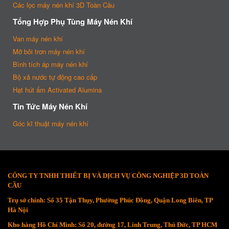
Các lọc máy nén khí 3D Toàn Cầu
Tổng Hợp Phụ Tùng Máy Nén Khí
Van máy nén khí
Mỡ bôi trơn máy nén khí
Bình tích áp máy nén khí
Bộ xả nước tự động cao cấp
Hạt hút ẩm Activated Alumina
Tin Tức Máy Nén Khí
Góc kĩ thuật máy nén khí
CÔNG TY TNHH THIẾT BỊ VÀ DỊCH VỤ CÔNG NGHIỆP 3D TOÀN
CẦU
Trụ sở chính: Số 35 Tận Thụy, Phường Phúc Đồng, Quận Long Biên, TP
Hà Nội
Kho hàng Hồ Chí Minh: Số 20, đường 17, Linh Trung, Thủ Đức, TP HCM