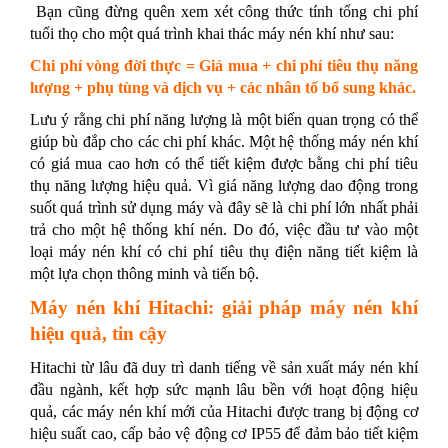
Bạn cũng đừng quên xem xét công thức tính tổng chi phí
tuổi thọ cho một quá trình khai thác máy nén khí như sau:
Chi phí vòng đời thực = Giá mua + chi phí tiêu thụ năng
lượng + phụ tùng và dịch vụ + các nhân tố bổ sung khác.
Lưu ý rằng chi phí năng lượng là một biến quan trọng có thể
giúp bù đắp cho các chi phí khác. Một hệ thống máy nén khí
có giá mua cao hơn có thể tiết kiệm được bằng chi phí tiêu
thụ năng lượng hiệu quả. Vì giá năng lượng dao động trong
suốt quá trình sử dụng máy và đây sẽ là chi phí lớn nhất phải
trả cho một hệ thống khí nén. Do đó, việc đầu tư vào một
loại máy nén khí có chi phí tiêu thụ điện năng tiết kiệm là
một lựa chọn thông minh và tiến bộ.
Máy nén khí Hitachi
:
giải pháp máy nén khí
hiệu quả, tin cậy
Hitachi từ lâu đã duy trì danh tiếng về sản xuất máy nén khí
đầu ngành, kết hợp sức mạnh lâu bền với hoạt động hiệu
quả, các máy nén khí mới của Hitachi được trang bị động cơ
hiệu suất cao, cấp bảo vệ động cơ IP55 để đảm bảo tiết kiệm