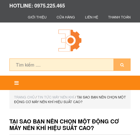
HOTLINE: 0975.225.465
GIỚI THIỆU
CỬA HÀNG
LIÊN HỆ
THANH TOÁN
TRANG CHỦ
/
TIN TỨC MÁY NÉN KHÍ
/ TẠI SAO BẠN NÊN CHỌN MỘT
ĐỘNG CƠ MÁY NÉN KHÍ HIỆU SUẤT CAO?
TẠI SAO BẠN NÊN CHỌN MỘT ĐỘNG CƠ
MÁY NÉN KHÍ HIỆU SUẤT CAO?