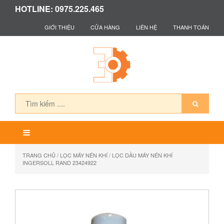
HOTLINE: 0975.225.465
GIỚI THIỆU
CỬA HÀNG
LIÊN HỆ
THANH TOÁN
TRANG CHỦ
/
LỌC MÁY NÉN KHÍ
/ LỌC DẦU MÁY NÉN KHÍ
INGERSOLL RAND 23424922