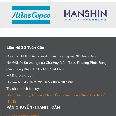
Liên Hệ 3D Toàn Cầu
Công ty TNHH thiết bị và dịch vụ công nghiệp 3D Toàn Cầu
Nơi ĐKKD: Số 28, ngõ 99 Chu Huy Mân, Tổ 5, Phường Phúc Đồng,
Quận Long Biên, TP Hà Nội, Việt Nam
MST: 0108307773
Hotline & Zalo:
0975 225 465 / 0982 387 240
Trụ sở chính hiện nay:
Số 35 Tân Thụy, Phường Phúc Đồng, Quận Long Biên, Thành phố
Hà Nội
VẬN CHUYỂN -THANH TOÁN
Chính sách vận chuyển