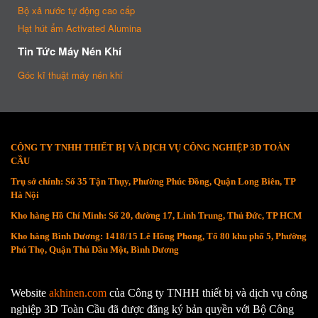
Bộ xả nước tự động cao cấp
Hạt hút ẩm Activated Alumina
Tin Tức Máy Nén Khí
Góc kĩ thuật máy nén khí
CÔNG TY TNHH THIẾT BỊ VÀ DỊCH VỤ CÔNG NGHIỆP 3D TOÀN
CẦU
Trụ sở chính: Số 35 Tận Thụy, Phường Phúc Đồng, Quận Long Biên, TP
Hà Nội
Kho hàng Hồ Chí Minh: Số 20, đường 17, Linh Trung, Thủ Đức, TP HCM
Kho hàng Bình Dương: 1418/15 Lê Hồng Phong, Tổ 80 khu phố 5, Phường
Phú Thọ, Quận Thủ Dầu Một, Bình Dương
Website
akhinen.com
của Công ty TNHH thiết bị và dịch vụ công
nghiệp 3D Toàn Cầu đã được đăng ký bản quyền với Bộ Công