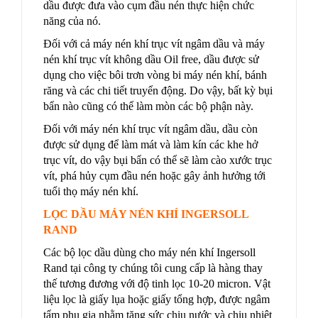
dầu được đưa vào cụm đầu nén thực hiện chức
năng của nó.
Đối với cả máy nén khí trục vít ngâm dầu và máy
nén khí trục vít không dầu Oil free, dầu được sử
dụng cho việc bôi trơn vòng bi máy nén khí, bánh
răng và các chi tiết truyển động. Do vậy, bất kỳ bụi
bẩn nào cũng có thể làm mòn các bộ phận này.
Đối với máy nén khí trục vít ngâm dầu, dầu còn
được sử dụng để làm mát và làm kín các khe hở
trục vít, do vậy bụi bẩn có thể sẽ làm cào xước trục
vít, phá hủy cụm đầu nén hoặc gây ảnh hưởng tới
tuổi thọ máy nén khí.
LỌC DẦU MÁY NÉN KHÍ INGERSOLL
RAND
Các bộ lọc dầu dùng cho máy nén khí Ingersoll
Rand tại công ty chúng tôi cung cấp là hàng thay
thế tương đương với độ tinh lọc 10-20 micron. Vật
liệu lọc là giấy lụa hoặc giấy tổng hợp, được ngâm
tẩm phụ gia nhằm tăng sức chịu nước và chịu nhiệt