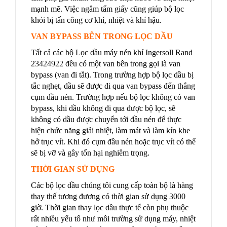
mạnh mẽ. Việc ngâm tẩm giấy cũng giúp bộ lọc
khỏi bị tấn công cơ khí, nhiệt và khí hậu.
VAN BYPASS BÊN TRONG LỌC DẦU
Tất cả các bộ Lọc dầu máy nén khí Ingersoll Rand
23424922 đều có một van bên trong gọi là van
bypass (van đi tắt). Trong trường hợp bộ lọc dầu bị
tắc nghẹt, dầu sẽ được đi qua van bypass đến thẳng
cụm đầu nén. Trường hợp nếu bộ lọc không có van
bypass, khi dầu không đi qua được bộ lọc, sẽ
không có dầu được chuyển tới đầu nén để thực
hiện chức năng giải nhiệt, làm mát và làm kín khe
hở trục vít. Khi đó cụm đầu nén hoặc trục vít có thể
sẽ bị vỡ và gây tổn hại nghiêm trọng.
THỜI GIAN SỬ DỤNG
Các bộ lọc dầu chúng tôi cung cấp toàn bộ là hàng
thay thế tương đương có thời gian sử dụng 3000
giờ. Thời gian thay lọc dầu thực tế còn phụ thuộc
rất nhiều yếu tố như môi trường sử dụng máy, nhiệt