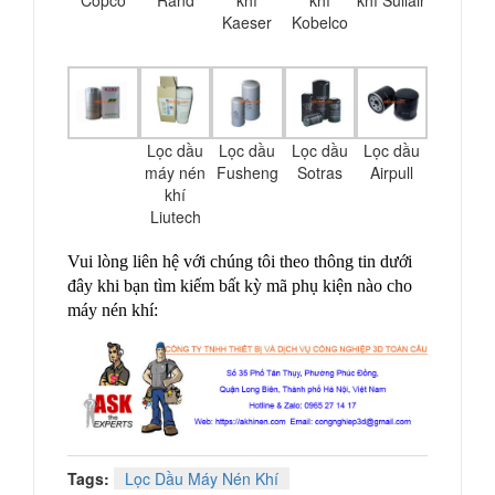
Copco
Rand
khí
khí
khí Sullair
Kaeser
Kobelco
Lọc dầu
Lọc dầu
Lọc dầu
Lọc dầu
máy nén
Fusheng
Sotras
Airpull
khí
Liutech
Vui lòng liên hệ với chúng tôi theo thông tin dưới
đây khi bạn tìm kiếm bất kỳ mã phụ kiện nào cho
máy nén khí:
Tags:
Lọc Dầu Máy Nén Khí