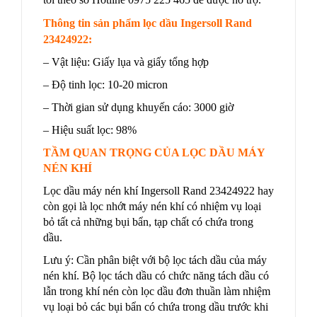
Thông tin sản phẩm lọc dầu Ingersoll Rand
23424922:
– Vật liệu: Giấy lụa và giấy tổng hợp
– Độ tinh lọc: 10-20 micron
– Thời gian sử dụng khuyến cáo: 3000 giờ
– Hiệu suất lọc: 98%
TẦM QUAN TRỌNG CỦA LỌC DẦU MÁY
NÉN KHÍ
Lọc dầu máy nén khí Ingersoll Rand 23424922 hay
còn gọi là lọc nhớt máy nén khí có nhiệm vụ loại
bỏ tất cả những bụi bẩn, tạp chất có chứa trong
dầu.
Lưu ý: Cần phân biệt với bộ lọc tách dầu của máy
nén khí. Bộ lọc tách dầu có chức năng tách dầu có
lẫn trong khí nén còn lọc dầu đơn thuần làm nhiệm
vụ loại bỏ các bụi bẩn có chứa trong dầu trước khi