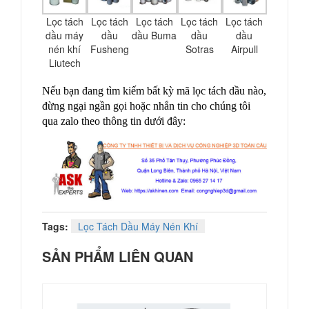
Lọc tách
Lọc tách
Lọc tách
Lọc tách
Lọc tách
dầu máy
dầu
dầu Buma
dầu
dầu
nén khí
Fusheng
Sotras
Airpull
Liutech
Nếu bạn đang tìm kiếm bất kỳ mã lọc tách dầu nào,
đừng ngại ngần gọi hoặc nhắn tin cho chúng tôi
qua zalo theo thông tin dưới đây:
Tags:
Lọc Tách Dầu Máy Nén Khí
SẢN PHẨM LIÊN QUAN