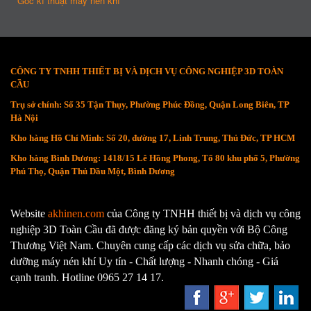
Góc kĩ thuật máy nén khí
CÔNG TY TNHH THIẾT BỊ VÀ DỊCH VỤ CÔNG NGHIỆP 3D TOÀN
CẦU
Trụ sở chính: Số 35 Tận Thụy, Phường Phúc Đồng, Quận Long Biên, TP
Hà Nội
Kho hàng Hồ Chí Minh: Số 20, đường 17, Linh Trung, Thủ Đức, TP HCM
Kho hàng Bình Dương: 1418/15 Lê Hồng Phong, Tổ 80 khu phố 5, Phường
Phú Thọ, Quận Thủ Dầu Một, Bình Dương
Website
akhinen.com
của Công ty TNHH thiết bị và dịch vụ công
nghiệp 3D Toàn Cầu đã được đăng ký bản quyền với Bộ Công
Thương Việt Nam. Chuyên cung cấp các dịch vụ sửa chữa, bảo
dưỡng máy nén khí Uy tín - Chất lượng - Nhanh chóng - Giá
cạnh tranh. Hotline 0965 27 14 17.