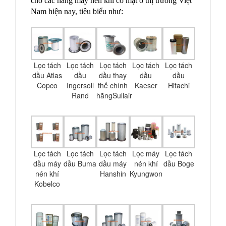
cho các hãng máy nén khí có mặt ở thị trường Việt
Nam hiện nay, tiêu biểu như:
Lọc tách
Lọc tách
Lọc tách
Lọc tách
Lọc tách
dầu Atlas
dầu
dầu thay
dầu
dầu
Copco
Ingersoll
thế chính
Kaeser
Hitachi
Rand
hãngSullair
Lọc tách
Lọc tách
Lọc tách
Lọc máy
Lọc tách
dầu máy
dầu Buma
dầu máy
nén khí
dầu Boge
nén khí
Hanshin
Kyungwon
Kobelco