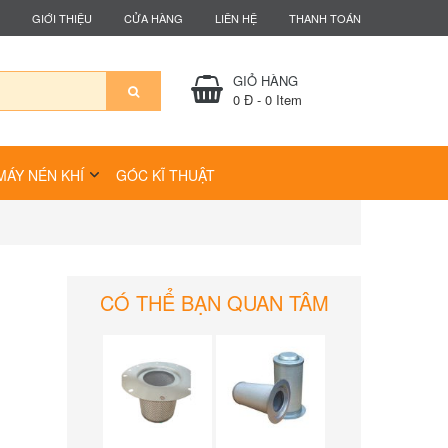
GIỚI THIỆU
CỬA HÀNG
LIÊN HỆ
THANH TOÁN
GIỎ HÀNG
0 Đ
-
0
Item
MÁY NÉN KHÍ
GÓC KĨ THUẬT
CÓ THỂ BẠN QUAN TÂM