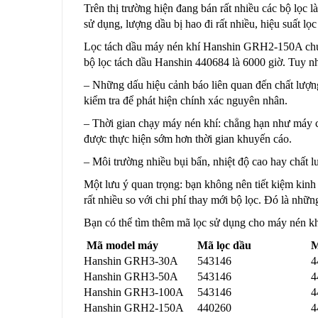
Trên thị trường hiện đang bán rất nhiều các bộ lọc 
sử dụng, lượng dầu bị hao đi rất nhiều, hiệu suất l
Lọc tách dầu máy nén khí Hanshin GRH2-150A chún
bộ lọc tách dầu Hanshin 440684 là 6000 giờ. Tuy nhi
– Những dấu hiệu cảnh báo liên quan đến chất lượng 
kiểm tra để phát hiện chính xác nguyên nhân.
– Thời gian chạy máy nén khí: chẳng hạn như máy chạ
được thực hiện sớm hơn thời gian khuyến cáo.
– Môi trường nhiều bụi bẩn, nhiệt độ cao hay chất
Một lưu ý quan trọng: bạn không nên tiết kiệm kinh
rất nhiều so với chi phí thay mới bộ lọc. Đó là nhữn
Bạn có thể tìm thêm mã lọc sử dụng cho máy nén kh
Mã model máy
Mã lọc dầu
M
Hanshin GRH3-30A
543146
4
Hanshin GRH3-50A
543146
4
Hanshin GRH3-100A
543146
4
Hanshin GRH2-150A
440260
4