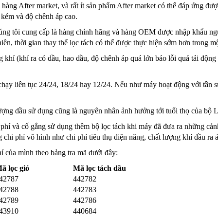
là hàng After market, và rất ít sản phẩm After market có thể đáp ứng đư
ọc kém và độ chênh áp cao.
g tôi cung cấp là hàng chính hãng và hàng OEM được nhập khẩu nguy
ên, thời gian thay thế lọc tách có thể được thực hiện sớm hơn trong m
khí (khí ra có dầu, hao dầu, độ chênh áp quá lớn báo lỗi quá tải động 
y liên tục 24/24, 18/24 hay 12/24. Nếu như máy hoạt động với tần suất
 lượng dầu sử dụng cũng là nguyên nhân ảnh hưởng tới tuổi thọ của 
 phí và cố gắng sử dụng thêm bộ lọc tách khi máy đã đưa ra những cảnh
g chi phí vô hình như chi phí tiêu thụ điện năng, chất lượng khí đầu ra
í của mình theo bảng tra mã dưới đây:
ã lọc gió
Mã lọc tách dầu
42787
442782
42788
442783
42789
442786
43910
440684