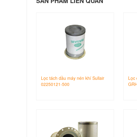
SẢN PHẨM LIÊN QUAN
Lọc tách dầu máy nén khí Sullair
Lọc 
02250121-500
GRH