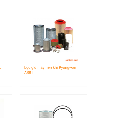
L
Lọc gió máy nén khí Kyungwon
AS51