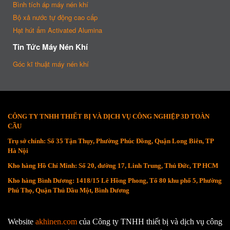
Bình tích áp máy nén khí
Bộ xả nước tự động cao cấp
Hạt hút ẩm Activated Alumina
Tin Tức Máy Nén Khí
Góc kĩ thuật máy nén khí
CÔNG TY TNHH THIẾT BỊ VÀ DỊCH VỤ CÔNG NGHIỆP 3D TOÀN
CẦU
Trụ sở chính: Số 35 Tận Thụy, Phường Phúc Đồng, Quận Long Biên, TP
Hà Nội
Kho hàng Hồ Chí Minh: Số 20, đường 17, Linh Trung, Thủ Đức, TP HCM
Kho hàng Bình Dương: 1418/15 Lê Hồng Phong, Tổ 80 khu phố 5, Phường
Phú Thọ, Quận Thủ Dầu Một, Bình Dương
Website
akhinen.com
của Công ty TNHH thiết bị và dịch vụ công