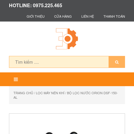
HOTLINE: 0975.225.465
GIỚI THIỆU
CỬA HÀNG
LIÊN HỆ
THANH TOÁN
TRANG CHỦ
/
LỌC MÁY NÉN KHÍ
/ BỘ LỌC NƯỚC ORION DSF-150-
AL