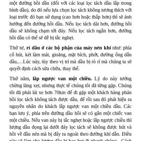
một đường hồi dầu (đối với các loại lọc tách dầu lắp trong
bình dầu), do đó nếu lựa chọn lọc tách không tương thích với
loại trước đó bạn sử dụng (cao hơn hoặc thấp hơn) thì sẽ ảnh
hưởng đến đường hồi dầu. Nếu lọc tách dài hơn, đường hồi
dầu sẽ không chạm tới đáy. Nếu lọc tách ngắn hơn, đường
hồi dầu có thể sẽ dễ bị tắc nghẹt.
Thứ tư,
rỉ dầu ở các bộ phận của máy nén khí
như: phía
cổ hút, két làm mát, gioăng, mặt bích, phớt, đường ống dẫn
dầu,…Lúc này, tùy theo vị trí mà dầu bị rò rỉ mà chúng ta sẽ
quyết định cách sửa chữa, thay thế.
Thứ năm,
lắp ngược van một chiều.
Lý do này tưởng
chừng lãng xẹt, nhưng thực tế chúng tôi đã từng gặp. Chúng
tôi đã phải lái xe hơn 70km để đi gặp một khách hàng phản
hồi lọc tách không tách được dầu, để rồi sau đó phát hiện ra
nguyên nhân do khách lắp ngược van một chiều dầu. Các
bạn lưu ý, phía trên đường dầu hồi sẽ có gắn một chiếc van
một chiều. Nếu van này bị tắc nghẹt hoặc lắp ngược chiều thì
lượng dầu đọng lại dưới đáy lọc tách sẽ không được hút và
hồi về đầu nén mà bị đẩy ra ngoài theo đường khí dẫn. Điều
này sẽ làm cho lượng dầu bị hao hụt đi nhanh chóng. Cách