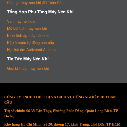
Các lọc máy nén khí 3D Toàn Cầu
Tổng Hợp Phụ Tùng Máy Nén Khí
Van máy nén khí
Mỡ bôi trơn máy nén khí
Bình tích áp máy nén khí
Bộ xả nước tự động cao cấp
Hạt hút ẩm Activated Alumina
Tin Tức Máy Nén Khí
Góc kĩ thuật máy nén khí
CÔNG TY TNHH THIẾT BỊ VÀ DỊCH VỤ CÔNG NGHIỆP 3D TOÀN
CẦU
Trụ sở chính: Số 35 Tận Thụy, Phường Phúc Đồng, Quận Long Biên, TP
Hà Nội
Kho hàng Hồ Chí Minh: Số 20, đường 17, Linh Trung, Thủ Đức, TP HCM