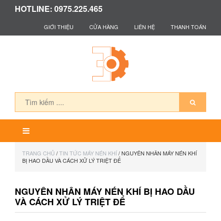
HOTLINE: 0975.225.465
GIỚI THIỆU
CỬA HÀNG
LIÊN HỆ
THANH TOÁN
TRANG CHỦ
/
TIN TỨC MÁY NÉN KHÍ
/ NGUYÊN NHÂN MÁY NÉN KHÍ
BỊ HAO DẦU VÀ CÁCH XỬ LÝ TRIỆT ĐỂ
NGUYÊN NHÂN MÁY NÉN KHÍ BỊ HAO DẦU
VÀ CÁCH XỬ LÝ TRIỆT ĐỂ