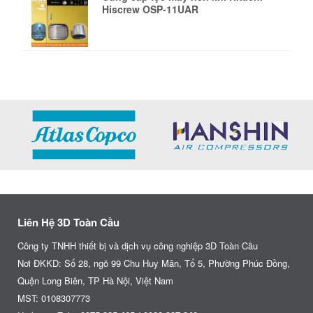
Hiscrew OSP-11UAR
Liên Hệ 3D Toàn Cầu
Công ty TNHH thiết bị và dịch vụ công nghiệp 3D Toàn Cầu
Nơi ĐKKD: Số 28, ngõ 99 Chu Huy Mân, Tổ 5, Phường Phúc Đồng,
Quận Long Biên, TP Hà Nội, Việt Nam
MST: 0108307773