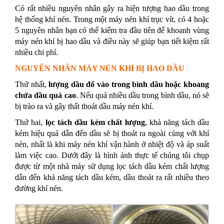
Có rất nhiều nguyên nhân gây ra hiện tượng hao dầu trong
hệ thống khí nén. Trong một máy nén khí trục vít, có 4 hoặc
5 nguyên nhân bạn có thể kiểm tra đầu tiên để khoanh vùng
máy nén khí bị hao dầu và điều này sẽ giúp bạn tiết kiệm rất
nhiều chi phí.
NGUYÊN NHÂN MÁY NÉN KHÍ BỊ HAO DẦU
Thứ nhất,
lượng dầu đổ vào trong bình dầu hoặc khoang
chứa dầu quá cao
. Nếu quá nhiều dầu trong bình dầu, nó sẽ
bị trào ra và gây thất thoát dầu máy nén khí.
Thứ hai,
lọc tách dầu kém chất lượng
, khả năng tách dầu
kém hiệu quả dẫn đến dầu sẽ bị thoát ra ngoài cùng với khí
nén, nhất là khi máy nén khí vận hành ở nhiệt độ và áp suất
làm việc cao. Dưới đây là hình ảnh thực tế chúng tôi chụp
được từ một nhà máy sử dụng lọc tách dầu kém chất lượng
dẫn đến khả năng tách dầu kém, dầu thoát ra rất nhiều theo
đường khí nén.