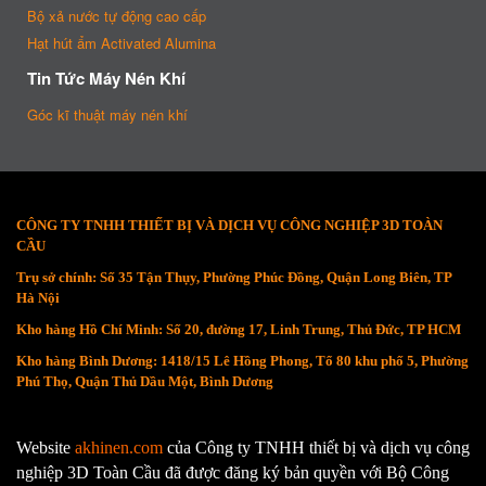
Bộ xả nước tự động cao cấp
Hạt hút ẩm Activated Alumina
Tin Tức Máy Nén Khí
Góc kĩ thuật máy nén khí
CÔNG TY TNHH THIẾT BỊ VÀ DỊCH VỤ CÔNG NGHIỆP 3D TOÀN
CẦU
Trụ sở chính: Số 35 Tận Thụy, Phường Phúc Đồng, Quận Long Biên, TP
Hà Nội
Kho hàng Hồ Chí Minh: Số 20, đường 17, Linh Trung, Thủ Đức, TP HCM
Kho hàng Bình Dương: 1418/15 Lê Hồng Phong, Tổ 80 khu phố 5, Phường
Phú Thọ, Quận Thủ Dầu Một, Bình Dương
Website
akhinen.com
của Công ty TNHH thiết bị và dịch vụ công
nghiệp 3D Toàn Cầu đã được đăng ký bản quyền với Bộ Công