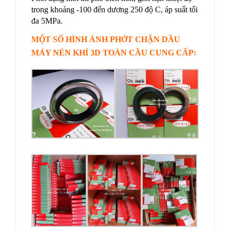
trong khoảng -100 đến dương 250 độ C, áp suất tối
đa 5MPa.
MỘT SỐ HÌNH ẢNH PHỚT CHẶN DẦU
MÁY NÉN KHÍ 3D TOÀN CẦU CUNG CẤP: