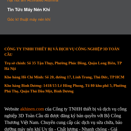
Tin Tức Máy Nén Khí
Góc kĩ thuật máy nén khí
CÔNG TY TNHH THIẾT BỊ VÀ DỊCH VỤ CÔNG NGHIỆP 3D TOÀN
CẦU
Trụ sở chính: Số 35 Tận Thụy, Phường Phúc Đồng, Quận Long Biên, TP
Hà Nội
Kho hàng Hồ Chí Minh: Số 20, đường 17, Linh Trung, Thủ Đức, TP HCM
Kho hàng Bình Dương: 1418/15 Lê Hồng Phong, Tổ 80 khu phố 5, Phường
Phú Thọ, Quận Thủ Dầu Một, Bình Dương
Website
akhinen.com
của Công ty TNHH thiết bị và dịch vụ công
nghiệp 3D Toàn Cầu đã được đăng ký bản quyền với Bộ Công
Thương Việt Nam. Chuyên cung cấp các dịch vụ sửa chữa, bảo
dưỡng máy nén khí Uy tín - Chất lượng - Nhanh chóng - Giá