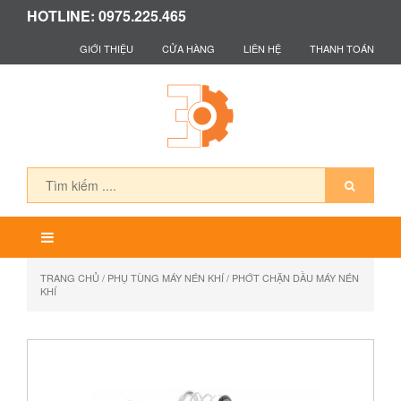
HOTLINE: 0975.225.465
GIỚI THIỆU
CỬA HÀNG
LIÊN HỆ
THANH TOÁN
TRANG CHỦ
/
PHỤ TÙNG MÁY NÉN KHÍ
/ PHỚT CHẶN DẦU MÁY NÉN
KHÍ