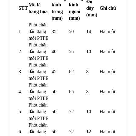
Độ
Mô tả
kính
kính
STT
dày
Ghi chú
hàng hóa
trong
ngoài
(mm)
(mm)
(mm)
Phớt chặn
1
dầu dạng
35
50
14
Hai môi
môi PTFE
Phớt chặn
2
dầu dạng
40
55
10
Hai môi
môi PTFE
Phớt chặn
3
dầu dạng
45
62
8
Hai môi
môi PTFE
Phớt chặn
4
dầu dạng
50
65
8
Hai môi
môi PTFE
Phớt chặn
5
dầu dạng
50
72
10
Hai môi
môi PTFE
Phớt chặn
6
dầu dạng
50
72
12
Hai môi