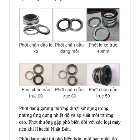
Phớt chặn dầu lò
Phớt chặn dầu
Phớt lò xo trục
xo
dạng môi
48mm
Phớt chặn dầu
Phớt chặn dầu
Phớt chặn dầu
trục 60
trục 60
trục 50
Phớt dạng gương thường được sử dụng trong
những ứng dụng nhiệt độ và áp suất môi trường
cao. Phớt thường gặp phổ biến đối với các loại máy
nén khí Hitachi Nhật Bản.
Phớt dạng môi thì phổ biến hơn, giới hạn nhiệt độ