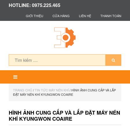
HOTLINE: 0975.225.465
GIỚI THIỆU
CỬA HÀNG
LIÊN HỆ
THANH TOÁN
TRANG CHỦ
/
TIN TỨC MÁY NÉN KHÍ
/ HÌNH ẢNH CUNG CẤP VÀ LẮP
ĐẶT MÁY NÉN KHÍ KYUNGWON COAIRE
HÌNH ẢNH CUNG CẤP VÀ LẮP ĐẶT MÁY NÉN
KHÍ KYUNGWON COAIRE