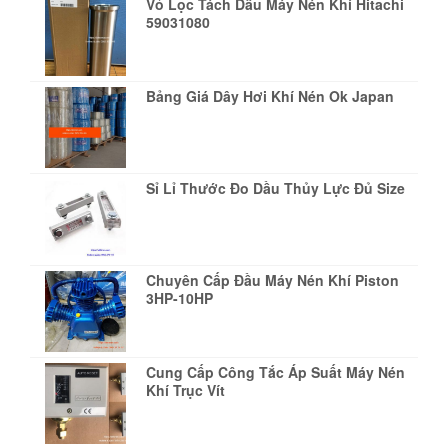
Vỏ Lọc Tách Dầu Máy Nén Khí Hitachi
59031080
Bảng Giá Dây Hơi Khí Nén Ok Japan
Sỉ Lỉ Thước Đo Dầu Thủy Lực Đủ Size
Chuyên Cấp Đầu Máy Nén Khí Piston
3HP-10HP
Cung Cấp Công Tắc Áp Suất Máy Nén
Khí Trục Vít