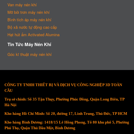
Van máy nén khí
Mỡ bôi trơn máy nén khí
Bình tích áp máy nén khí
Bộ xả nước tự động cao cấp
Hạt hút ẩm Activated Alumina
Tin Tức Máy Nén Khí
Góc kĩ thuật máy nén khí
CÔNG TY TNHH THIẾT BỊ VÀ DỊCH VỤ CÔNG NGHIỆP 3D TOÀN
CẦU
Trụ sở chính: Số 35 Tận Thụy, Phường Phúc Đồng, Quận Long Biên, TP
Hà Nội
Kho hàng Hồ Chí Minh: Số 20, đường 17, Linh Trung, Thủ Đức, TP HCM
Kho hàng Bình Dương: 1418/15 Lê Hồng Phong, Tổ 80 khu phố 5, Phường
Phú Thọ, Quận Thủ Dầu Một, Bình Dương