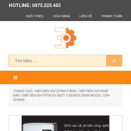
HOTLINE: 0975.225.465
GIỚI THIỆU
CỬA HÀNG
LIÊN HỆ
THANH TOÁN
TRANG CHỦ
/
MÁY NÉN KHÍ CHÍNH HÃNG
/
MÁY NÉN KHÍ NHẬT
BẢN
/ MÁY NÉN KHÍ HITACHI NEXT II SERIES 22KW MODEL OSP-
22VAN2