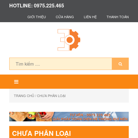
HOTLINE: 0975.225.465
GIỚI THIỆU
CỬA HÀNG
LIÊN HỆ
THANH TOÁN
TRANG CHỦ
/ CHƯA PHÂN LOẠI
CHƯA PHÂN LOẠI